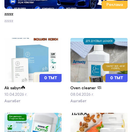
Реклама
zzzzz
zzzzz
0 TMT
0 TMT
Ak sabyn☘️
Oven cleaner 🧼
10.04.2026 г.
08.04.2026 г.
Ашгабат
Ашгабат