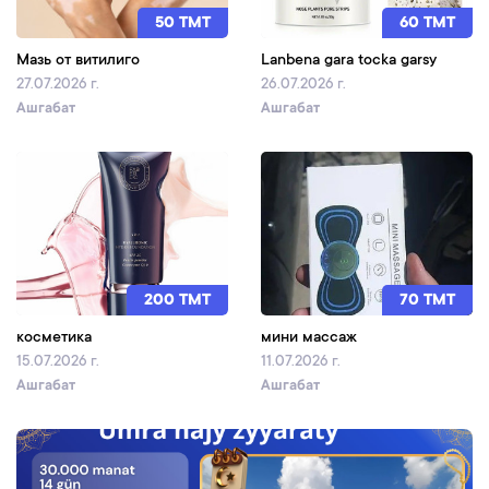
50 TMT
60 TMT
Мазь от витилиго
Lanbena gara tocka garsy
27.07.2026 г.
26.07.2026 г.
Ашгабат
Ашгабат
200 TMT
70 TMT
косметика
мини массаж
15.07.2026 г.
11.07.2026 г.
Ашгабат
Ашгабат