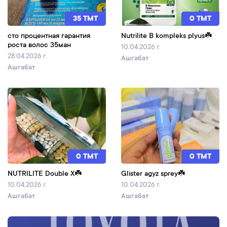
35 TMT
0 TMT
сто процентная гарантия
Nutrilite B kompleks plyus☘️
роста волос 35ман
10.04.2026 г.
28.04.2026 г.
Ашгабат
Ашгабат
0 TMT
0 TMT
NUTRILITE Double X☘️
Glister agyz sprey☘️
10.04.2026 г.
10.04.2026 г.
Ашгабат
Ашгабат