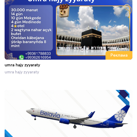
Реклама
umra hajy zyyaraty
umra hajy zyyaraty