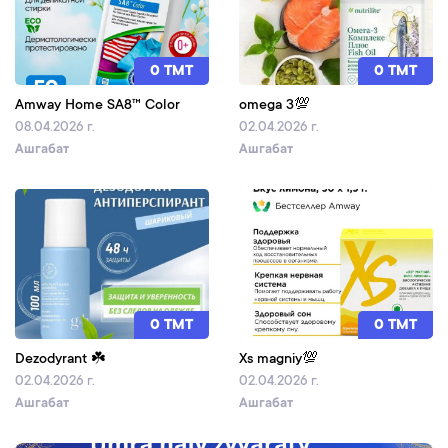
0 TMT
0 TMT
Amway Home SA8™ Color
omega 3💯
08.04.2026 г.
02.04.2026 г.
Ашгабат
Ашгабат
0 TMT
0 TMT
Dezodyrant ☘️
Xs magniy💯
02.04.2026 г.
02.04.2026 г.
Ашгабат
Ашгабат