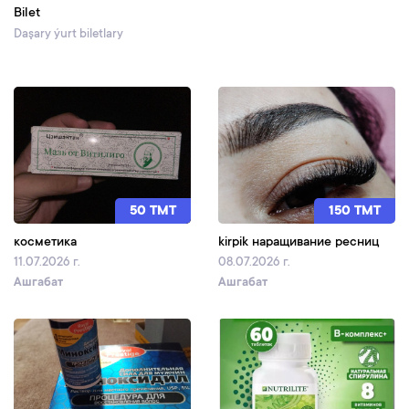
Bilet
Daşary ýurt biletlary
50 TMT
150 TMT
косметика
kirpik наращивание ресниц
11.07.2026 г.
08.07.2026 г.
Ашгабат
Ашгабат