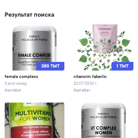
Результат поиска
380 TMT
1 TMT
femala complexs
citanorm faberlic
3 дня назад
22.07.2026 г.
Ашгабат
Ашгабат