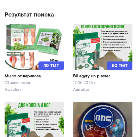
Результат поиска
40 TMT
50 TMT
Мыло от варикоза
Bil agyry un plaster
23 часа назад
17.05.2026 г.
Ашгабат
Ашгабат