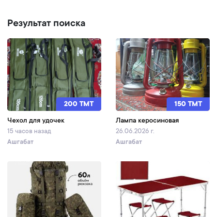
Результат поиска
200 TMT
150 TMT
Чехол для удочек
Лампа керосиновая
15 часов назад
26.06.2026 г.
Ашгабат
Ашгабат