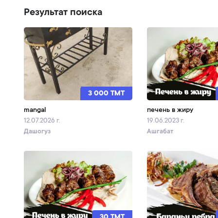
Результат поиска
3 000 TMT
mangal
печень в жиру
12.07.2026 г.
19.06.2023 г.
Дашогуз
Ашгабат
30 TMT