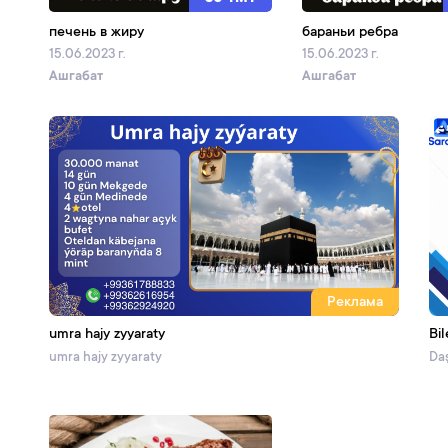
печень в жиру
бараньи ребра
15.06.2023 г.
15.06.2023 г.
Ашгабат
Ашгабат
Реклама
umra hajy zyyaraty
Bil
umra hajy zyyaraty
Daş