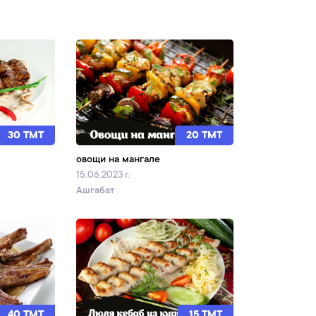
30 TMT
20 TMT
овощи на мангале
15.06.2023 г.
Ашгабат
40 TMT
15 TMT