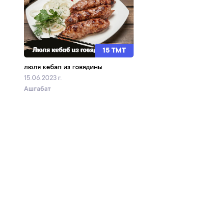
15 TMT
люля кебап из говядины
15.06.2023 г.
Ашгабат