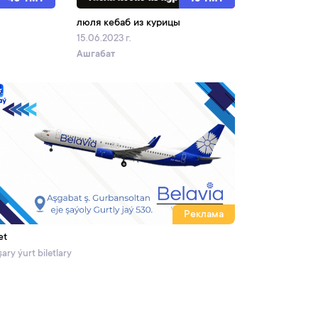
люля кебаб из курицы
15.06.2023 г.
Ашгабат
Реклама
et
ary ýurt biletlary