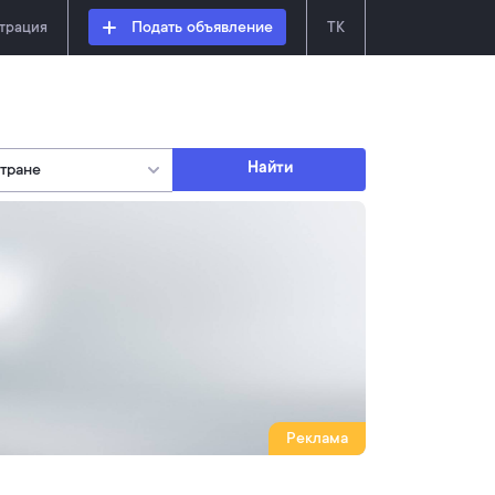
страция
Подать объявление
TK
Найти
Реклама