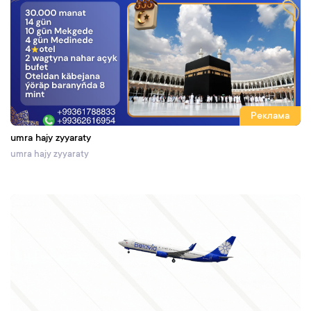
Реклама
umra hajy zyyaraty
umra hajy zyyaraty