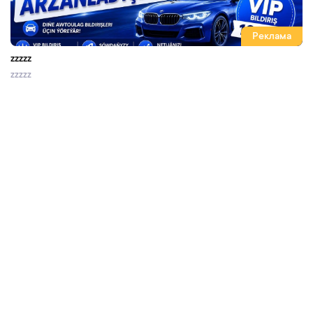
Реклама
zzzzz
zzzzz