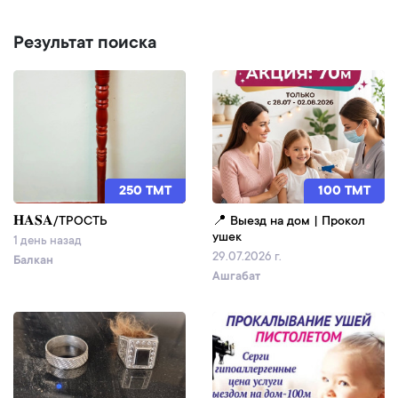
Результат поиска
250 TMT
100 TMT
𝐇𝐀𝐒𝐀/ТРОСТЬ
📍 Выезд на дом | Прокол
ушек
1 день назад
29.07.2026 г.
Балкан
Ашгабат