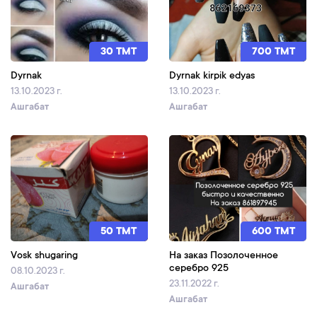
30 TMT
700 TMT
Dyrnak
Dyrnak kirpik edyas
13.10.2023 г.
13.10.2023 г.
Ашгабат
Ашгабат
50 TMT
600 TMT
Vosk shugaring
На заказ Позолоченное
серебро 925
08.10.2023 г.
23.11.2022 г.
Ашгабат
Ашгабат