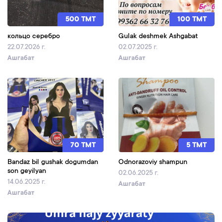
500 TMT
100 TMT
кольцо серебро
Gulak deshmek Ashgabat
22.07.2026 г.
02.07.2025 г.
Ашгабат
Ашгабат
70 TMT
5 TMT
Bandaz bil gushak dogumdan
Odnorazoviy shampun
son geyilyan
02.06.2025 г.
14.06.2025 г.
Ашгабат
Ашгабат