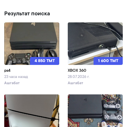
Результат поиска
4 850 TMT
1 600 TMT
ps4
XBOX 360
23 часа назад
28.07.2026 г.
Ашгабат
Ашгабат