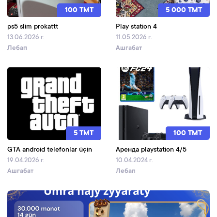
100 TMT
5 000 TMT
ps5 slim prokattt
Play station 4
13.06.2026 г.
11.05.2026 г.
Лебап
Ашгабат
5 TMT
100 TMT
GTA android telefonlar üçin
Аренда playstation 4/5
19.04.2026 г.
10.04.2024 г.
Ашгабат
Лебап