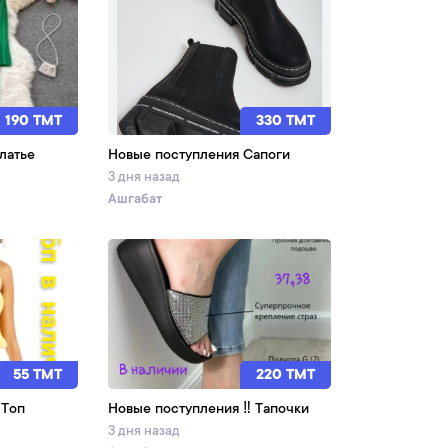
190 TMT
330 TMT
латье
Новые поступления Сапоги
3 дня назад
Ашгабат
55 TMT
220 TMT
 Топ
Новые поступления ‼️ Тапочки
3 дня назад