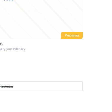
Реклама
et
ary ýurt biletlary
явления