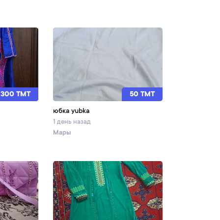
300 TMT
50 TMT
юбка yubka
1 день назад
Мары