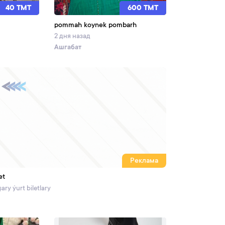
40 TMT
600 TMT
pommah koynek pombarh
2 дня назад
Ашгабат
Реклама
et
ary ýurt biletlary