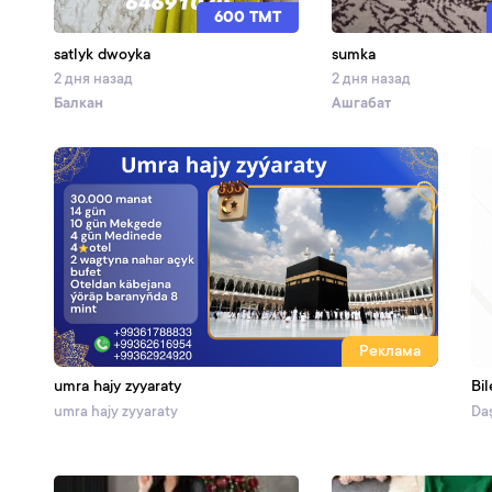
600 TMT
satlyk dwoyka
sumka
2 дня назад
2 дня назад
Балкан
Ашгабат
Реклама
umra hajy zyyaraty
Bil
umra hajy zyyaraty
Daş