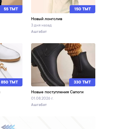
55 TMT
150 TMT
Новый лонгслив
3 дня назад
Ашгабат
1 850 TMT
330 TMT
и
Новые поступления Сапоги
01.08.2026 г.
Ашгабат