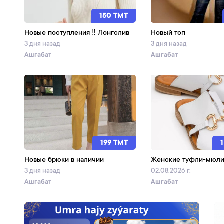
150 TMT
Новые поступления ‼️ Лонгслив
Новый топ
3 дня назад
3 дня назад
Ашгабат
Ашгабат
199 TMT
Новые брюки в наличии
Женские туфли-мюл
3 дня назад
02.08.2026 г.
Ашгабат
Ашгабат