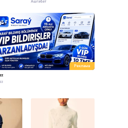
Ашгабат
Реклама
zz
zz