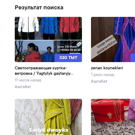
Результат поиска
330 TMT
Светоотражающая куртка-
zenan koynekleri
ветровка / Ýagtylyk gaýtaryjy
1 день назад
vetrowka
11 часов назад
Ашгабат
Ашгабат