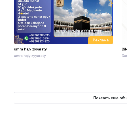
Реклама
umra hajy zyyaraty
Bil
umra hajy zyyaraty
Daş
Показать еще объ