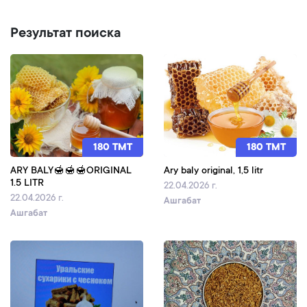
Результат поиска
180 TMT
180 TMT
ARY BALY🍯🍯🍯ORIGINAL
Ary baly original, 1,5 litr
1.5 LITR
22.04.2026 г.
22.04.2026 г.
Ашгабат
Ашгабат