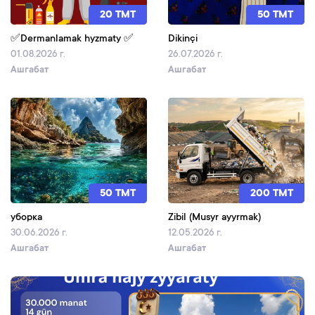
20 TMT
50 TMT
✅Dermanlamak hyzmaty ✅
Dikinçi
01.08.2026 г.
26.07.2026 г.
Ашгабат
Ашгабат
50 TMT
200 TMT
уборка
Zibil (Musyr ayyrmak)
30.06.2026 г.
12.05.2026 г.
Ашгабат
Ашгабат