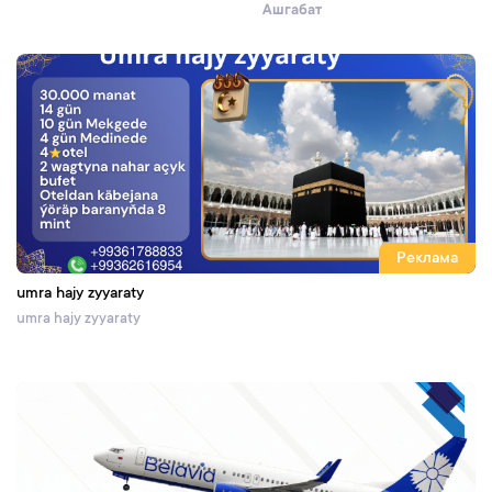
Ашгабат
Реклама
umra hajy zyyaraty
umra hajy zyyaraty