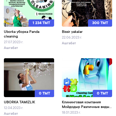
1 234 TMT
300 TMT
Uborka уборка Panda
Bissir yakalar
cleaning
22.06.2023 г.
27.07.2023 г.
Ашгабат
Ашгабат
0 TMT
0 TMT
UBORKA TAMIZLIK
Клининговая компания
Мойдодыр Различные виды
12.04.2023 г.
уборок кв
18.01.2023 г.
Ашгабат