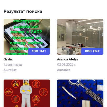
Результат поиска
100 TMT
800 TMT
Grafis
Arenda Atelya
1 день назад
02.08.2026 г.
Ашгабат
Ашгабат