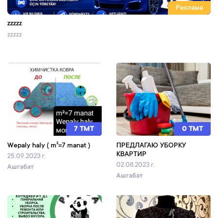
Реклама
zzzzz
zzzzz
7 TMT
0 TMT
Wepaly haly ( m²=7 manat )
ПРЕДЛАГАЮ УБОРКУ
КВАРТИР
25.09.2023 г.
02.08.2023 г.
Ашгабат
Ашгабат