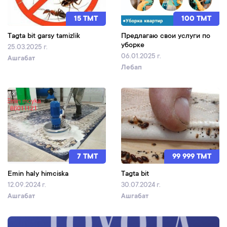
15 TMT
100 TMT
Tagta bit garsy tamizlik
Предлагаю свои услуги по
уборке
25.03.2025 г.
06.01.2025 г.
Ашгабат
Лебап
7 TMT
99 999 TMT
Emin haly himciska
Tagta bit
12.09.2024 г.
30.07.2024 г.
Ашгабат
Ашгабат