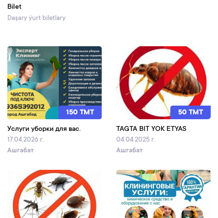
Bilet
Daşary ýurt biletlary
150 TMT
50 TMT
Услуги уборки для вас.
TAGTA BIT YOK ETYAS
17.04.2026 г.
04.04.2025 г.
Ашгабат
Ашгабат