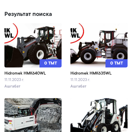
Результат поиска
0 TMT
0 TMT
Hidromek HMK640WL
Hidromek HMK635WL
11.11.2023 г.
11.11.2023 г.
Ашгабат
Ашгабат