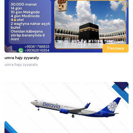
Реклама
umra hajy zyyaraty
umra hajy zyyaraty