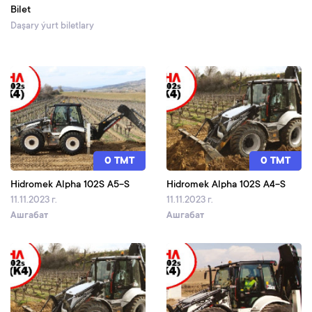
Bilet
Daşary ýurt biletlary
0 TMT
0 TMT
Hidromek Alpha 102S A5-S
Hidromek Alpha 102S A4-S
11.11.2023 г.
11.11.2023 г.
Ашгабат
Ашгабат