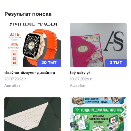
Результат поиска
20 TMT
3 TMT
dizaýner dizayner дизайнер
toý çakylyk
28.07.2026 г.
10.07.2026 г.
Ашгабат
Ашгабат