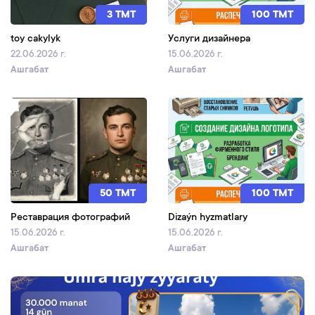
3 TMT
100 TMT
toy cakylyk
Услуги дизайнера
22.06.2026 г.
15.06.2026 г.
Ашгабат
Ашгабат
50 TMT
100 TMT
Реставрация фотографий
Dizaýn hyzmatlary
15.06.2026 г.
15.06.2026 г.
Ашгабат
Ашгабат