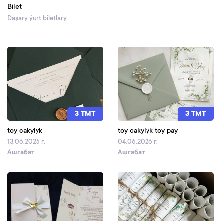
Bilet
Daşary ýurt biletlary
3 TMT
3 TMT
toy cakylyk
toy cakylyk toy pay
13.06.2026 г.
04.06.2026 г.
Ашгабат
Ашгабат