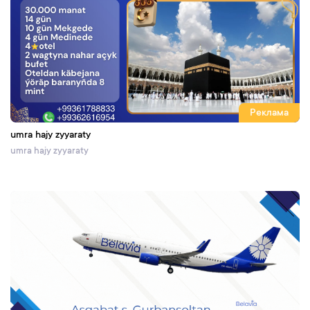
Реклама
umra hajy zyyaraty
umra hajy zyyaraty