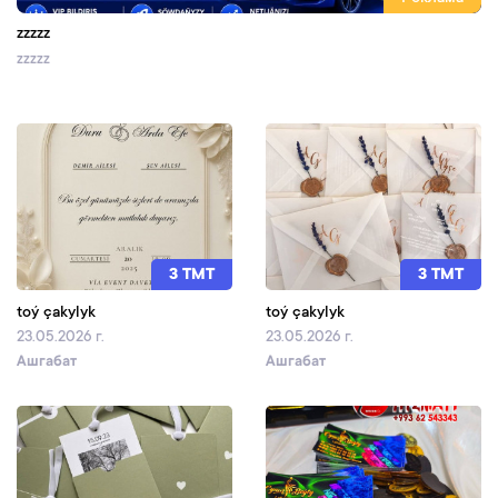
zzzzz
zzzzz
3 TMT
3 TMT
toý çakylyk
toý çakylyk
23.05.2026 г.
23.05.2026 г.
Ашгабат
Ашгабат