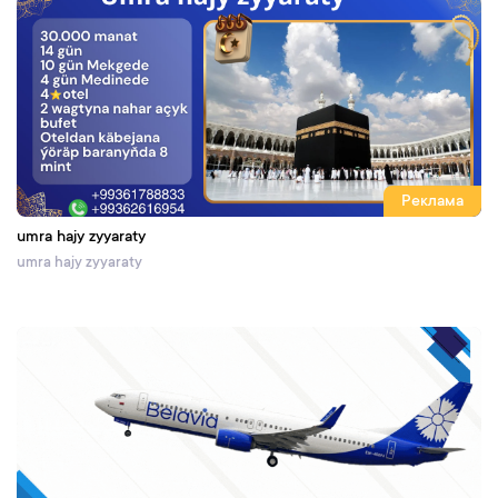
Реклама
umra hajy zyyaraty
umra hajy zyyaraty