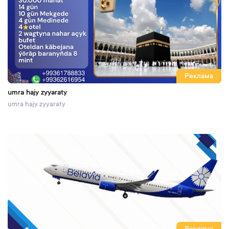
Реклама
umra hajy zyyaraty
umra hajy zyyaraty