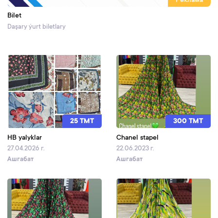
Реклама
Bilet
Daşary ýurt biletlary
25 TMT
300 TMT
HB yalyklar
Chanel stapel
27.04.2026 г.
22.06.2023 г.
Ашгабат
Ашгабат