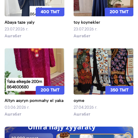
400 TMT
200 TMT
Abaya taze yaly
toy koynekler
23.07.2026 г.
23.07.2026 г.
Ашгабат
Ашгабат
200 TMT
350 TMT
Altyn asyryn pommahy el yaka
oyme
03.06.2026 г.
27.04.2026 г.
Ашгабат
Ашгабат