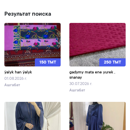
Результат поиска
150 TMT
250 TMT
ÿalyk han ÿalyk
gadymy mata ene yurek ,
snanay
01.08.2026 г.
30.07.2026 г.
Ашгабат
Ашгабат