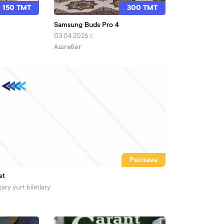
150 TMT
300 TMT
Samsung Buds Pro 4
03.04.2026 г.
Ашгабат
Реклама
et
ary ýurt biletlary