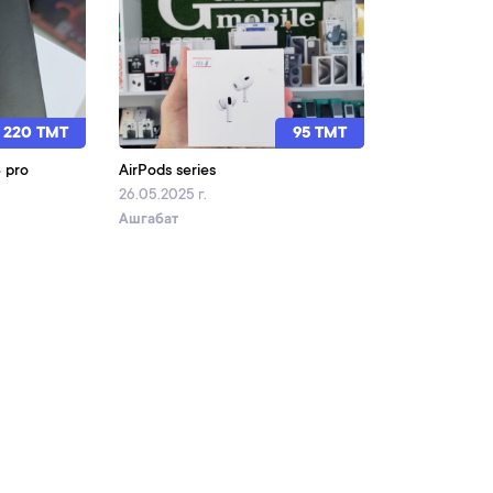
220 TMT
95 TMT
 pro
AirPods series
26.05.2025 г.
Ашгабат