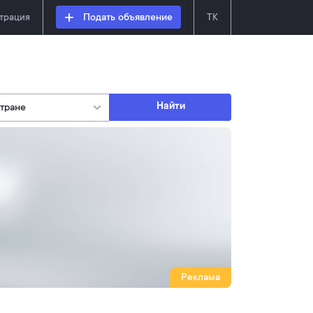
страция
Подать объявление
TK
Найти
Реклама