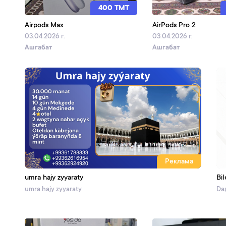
400 TMT
Airpods Max
AirPods Pro 2
03.04.2026 г.
03.04.2026 г.
Ашгабат
Ашгабат
Реклама
umra hajy zyyaraty
Bil
umra hajy zyyaraty
Daş