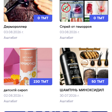
0 TMT
0 TMT
Дермороллер
Спрей от геморроя
03.08.2026 г.
03.08.2026 г.
Ашгабат
Ашгабат
230 TMT
50 TMT
детсктй сироп
ШАМПУНЬ МИНОКСИДИЛ
02.08.2026 г.
30.07.2026 г.
Ашгабат
Ашгабат