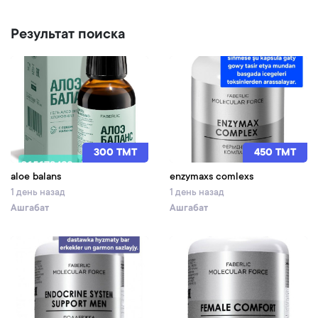
Результат поиска
300 TMT
450 TMT
aloe balans
enzymaxs comlexs
1 день назад
1 день назад
Ашгабат
Ашгабат