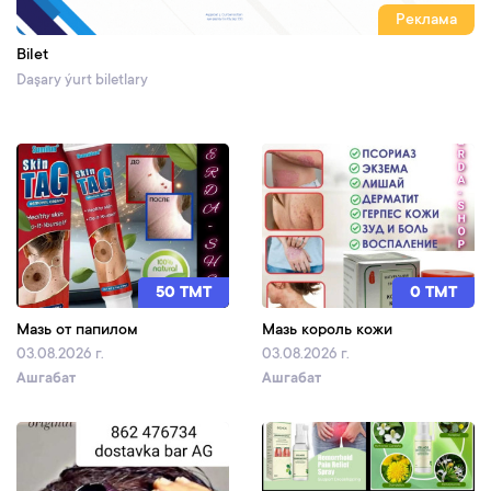
Реклама
Bilet
Daşary ýurt biletlary
50 TMT
0 TMT
Мазь от папилом
Мазь король кожи
03.08.2026 г.
03.08.2026 г.
Ашгабат
Ашгабат