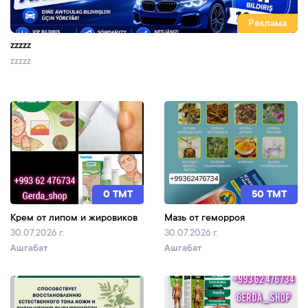
Реклама
zzzzz
zzzzz
0 TMT
50 TMT
Крем от липом и жировиков
Мазь от геморроя
30.07.2026 г.
30.07.2026 г.
Ашгабат
Ашгабат