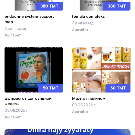
380 TMT
380 TMT
endocrine system support
femala complexs
men
3 дня назад
3 дня назад
Ашгабат
Ашгабат
50 TMT
50 TMT
Бальзам от щитовидной
Мазь от папилом
железы
03.08.2026 г.
03.08.2026 г.
Ашгабат
Ашгабат