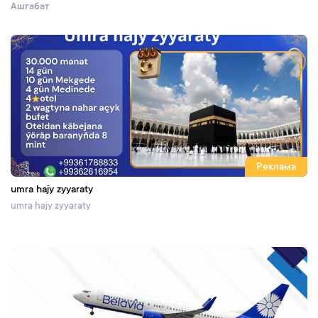
Ашгабат
Реклама
umra hajy zyyaraty
umra hajy zyyaraty