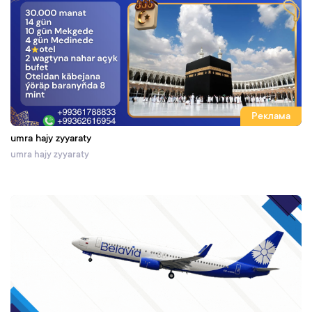
Реклама
umra hajy zyyaraty
umra hajy zyyaraty