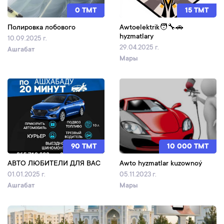
0 TMT
15 TMT
Полировка лобового
Awtoelektrik🧑‍🔧🚗
hyzmatlary
10.09.2025 г.
29.04.2025 г.
Ашгабат
Мары
90 TMT
10 000 TMT
АВТО ЛЮБИТЕЛИ ДЛЯ ВАС
Awto hyzmatlar kuzownoý
01.01.2025 г.
05.11.2023 г.
Ашгабат
Мары