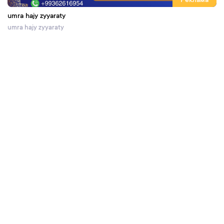
Реклама
umra hajy zyyaraty
umra hajy zyyaraty