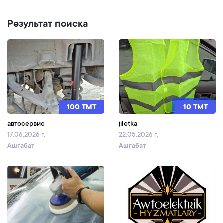
Результат поиска
100 TMT
10 TMT
автосервис
jiletka
17.06.2026 г.
22.05.2026 г.
Ашгабат
Ашгабат