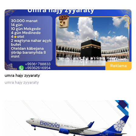
Reklama
umra hajy zyyaraty
umra hajy zyyaraty