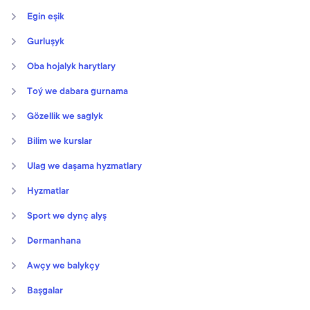
Egin eşik
Gurluşyk
Oba hojalyk harytlary
Toý we dabara gurnama
Gözellik we saglyk
Bilim we kurslar
Ulag we daşama hyzmatlary
Hyzmatlar
Sport we dynç alyş
Dermanhana
Awçy we balykçy
Başgalar