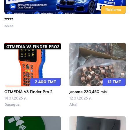
Reklama
zzzzz
zzzzz
2 400 TMT
12 TMT
GTMEDIA V8 Finder Pro 2.
janome 230,450 misi
14.07.2026 ý.
12.07.2026 ý.
Daşoguz
Ahal