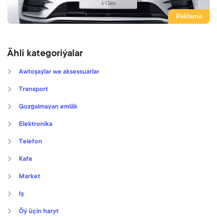
Reklama
Ähli kategoriýalar
Awtoşaýlar we aksessuarlar
Transport
Gozgalmaýan emläk
Elektronika
Telefon
Kafe
Market
Iş
Öý üçin haryt