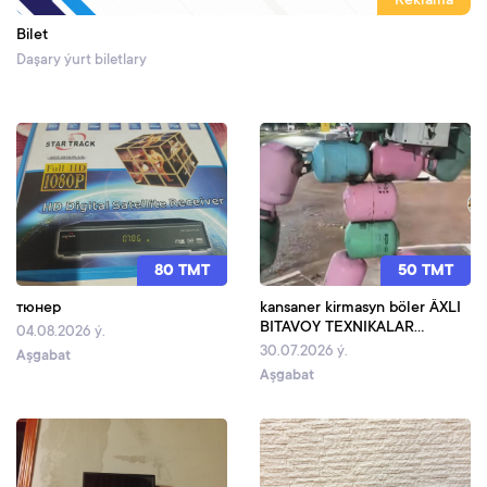
Reklama
Bilet
Daşary ýurt biletlary
80 TMT
50 TMT
тюнер
kansaner kirmasyn böler ÂXLI
BITAVOY TEXNIKALAR
04.08.2026 ý.
REMON USTANOVKA
30.07.2026 ý.
Aşgabat
XYZMATLARY BAR
Aşgabat