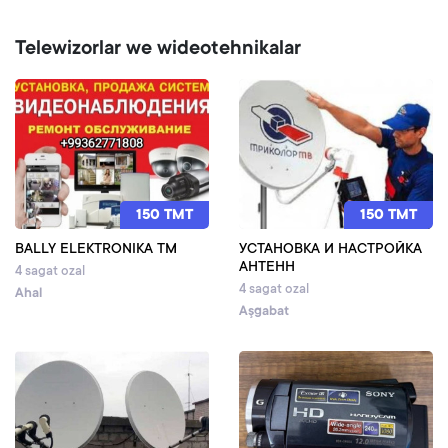
Telewizorlar we wideotehnikalar
150 TMT
150 TMT
BALLY ELEKTRONIKA TM
УСТАНОВКА И НАСТРОЙКА
АНТЕНН
4 sagat ozal
4 sagat ozal
Ahal
Aşgabat