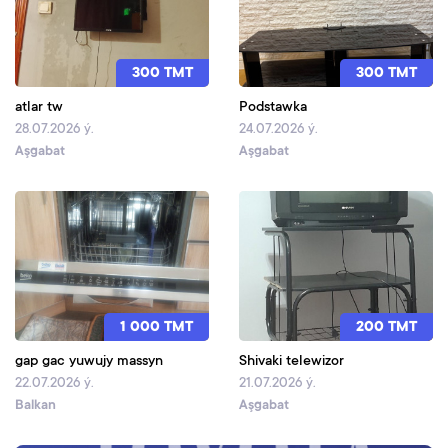
300 TMT
300 TMT
atlar tw
Podstawka
28.07.2026 ý.
24.07.2026 ý.
Aşgabat
Aşgabat
1 000 TMT
200 TMT
gap gac yuwujy massyn
Shivaki telewizor
22.07.2026 ý.
21.07.2026 ý.
Balkan
Aşgabat