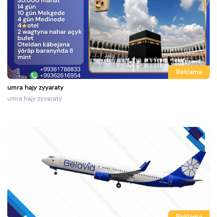
Reklama
umra hajy zyyaraty
umra hajy zyyaraty