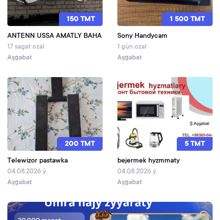
150 TMT
1 500 TMT
ANTENN USSA AMATLY BAHA
Sony Handycam
17 sagat ozal
1 gün ozal
Aşgabat
Aşgabat
200 TMT
5 TMT
Telewizor pastawka
bejermek hyzmmaty
04.08.2026 ý.
04.08.2026 ý.
Aşgabat
Aşgabat