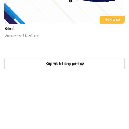
Reklama
Bilet
Daşary ýurt biletlary
Köpräk bildiriş görkez