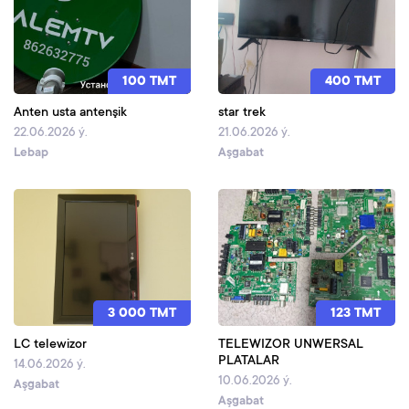
100 TMT
400 TMT
Anten usta antenşik
star trek
22.06.2026 ý.
21.06.2026 ý.
Lebap
Aşgabat
3 000 TMT
123 TMT
LC telewizor
TELEWIZOR UNWERSAL
PLATALAR
14.06.2026 ý.
10.06.2026 ý.
Aşgabat
Aşgabat