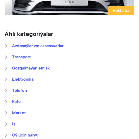
Reklama
Ähli kategoriýalar
Awtoşaýlar we aksessuarlar
Transport
Gozgalmaýan emläk
Elektronika
Telefon
Kafe
Market
Iş
Öý üçin haryt