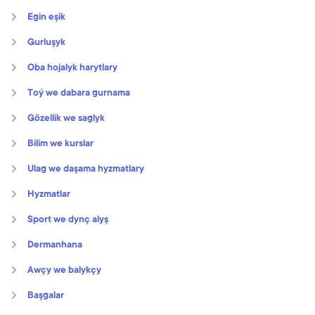
Egin eşik
Gurluşyk
Oba hojalyk harytlary
Toý we dabara gurnama
Gözellik we saglyk
Bilim we kurslar
Ulag we daşama hyzmatlary
Hyzmatlar
Sport we dynç alyş
Dermanhana
Awçy we balykçy
Başgalar