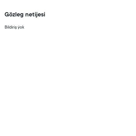
Gözleg netijesi
Bildiriş ýok