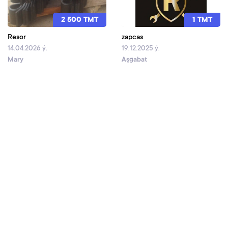
2 500 TMT
1 TMT
Resor
zapcas
14.04.2026 ý.
19.12.2025 ý.
Mary
Aşgabat