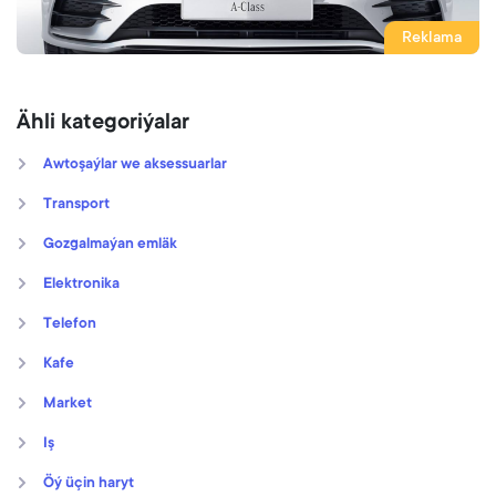
Reklama
Ähli kategoriýalar
Awtoşaýlar we aksessuarlar
Transport
Gozgalmaýan emläk
Elektronika
Telefon
Kafe
Market
Iş
Öý üçin haryt