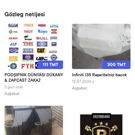
Gözleg netijesi
111 TMT
300 TMT
PODŞIPNIK DÜNÝÄSI DÜKANY
Infiniti I35 Raşeritelniý baçok
& ZAPÇAST ZAKAZ
12.07.2026 ý.
2 gün ozal
Aşgabat
Aşgabat