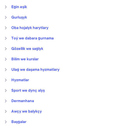
Egin eşik
Gurluşyk
Oba hojalyk harytlary
Toý we dabara gurnama
Gözellik we saglyk
Bilim we kurslar
Ulag we daşama hyzmatlary
Hyzmatlar
Sport we dynç alyş
Dermanhana
Awçy we balykçy
Başgalar