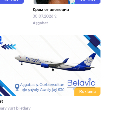
Крем от алопеции
30.07.2026 ý.
Aşgabat
Reklama
et
ary ýurt biletlary