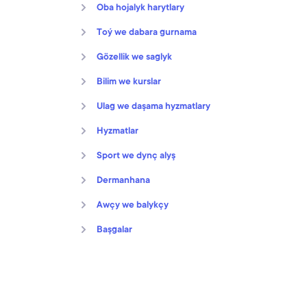
Oba hojalyk harytlary
Toý we dabara gurnama
Gözellik we saglyk
Bilim we kurslar
Ulag we daşama hyzmatlary
Hyzmatlar
Sport we dynç alyş
Dermanhana
Awçy we balykçy
Başgalar