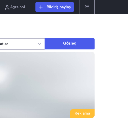
Agza bol
Bildiriş paýlaş
РУ
Gözleg
Reklama