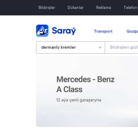
Bildirişler
Dükanlar
Reklama
Telefo
Transport
Gozga