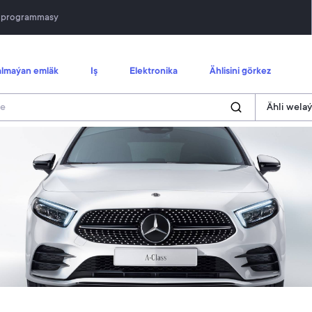
n programmasy
lmaýan emläk
Iş
Elektronika
Ählisini görkez