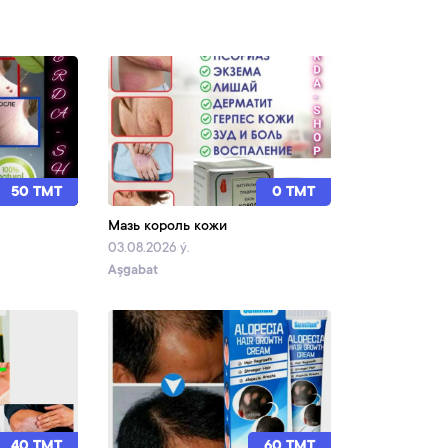
50 TMT
0 TMT
Мазь король кожи
03.08.2026 ý.
Aşgabat
40 TMT
60 TMT