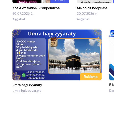
Крем от липом и жировиков
Мыло от псориаза
30.07.2026 ý.
30.07.2026 ý.
Aşgabat
Aşgabat
Reklama
umra hajy zyyaraty
Bil
umra hajy zyyaraty
Daş