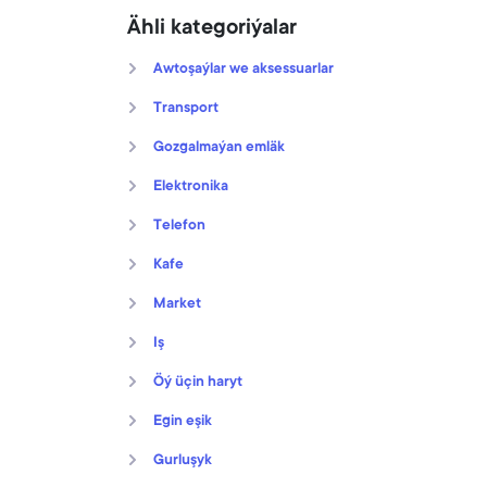
Ähli kategoriýalar
Awtoşaýlar we aksessuarlar
Transport
Gozgalmaýan emläk
Elektronika
Telefon
Kafe
Market
Iş
Öý üçin haryt
Egin eşik
Gurluşyk