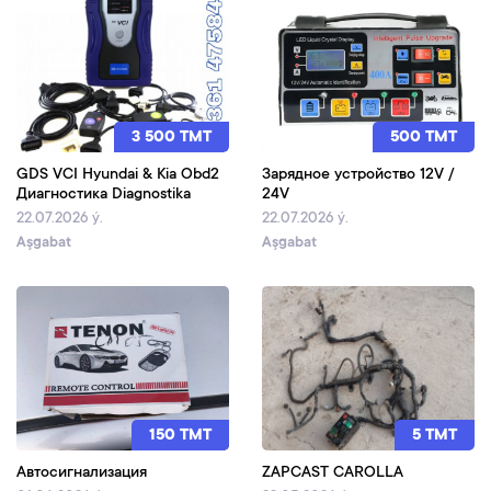
3 500 TMT
500 TMT
GDS VCI Hyundai & Kia Obd2
Зарядное устройство 12V /
Диагностика Diagnostika
24V
22.07.2026 ý.
22.07.2026 ý.
Aşgabat
Aşgabat
150 TMT
5 TMT
Автосигнализация
ZAPCAST CAROLLA