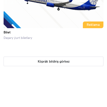
Reklama
Bilet
Daşary ýurt biletlary
Köpräk bildiriş görkez