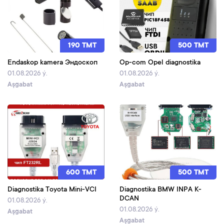
190 TMT
500 TMT
Endaskop kamera Эндоскоп
Op-com Opel diagnostika
01.08.2026 ý.
01.08.2026 ý.
Aşgabat
Aşgabat
600 TMT
500 TMT
Diagnostika Toyota Mini-VCI
Diagnostika BMW INPA K-
DCAN
01.08.2026 ý.
01.08.2026 ý.
Aşgabat
Aşgabat