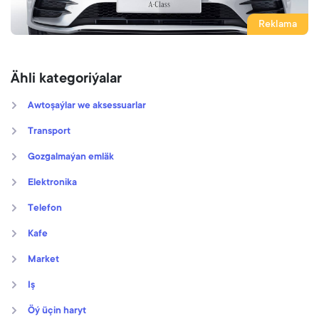
Reklama
Ähli kategoriýalar
Awtoşaýlar we aksessuarlar
Transport
Gozgalmaýan emläk
Elektronika
Telefon
Kafe
Market
Iş
Öý üçin haryt