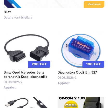
Reklama
Bilet
Daşary ýurt biletlary
200 TMT
100 TMT
Bmw Opel Mersedes Benz
Diagnostika Obd2 Elm327
perehotnik Kabel diagnostika
01.08.2026 ý.
01.08.2026 ý.
Aşgabat
Aşgabat