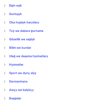
Egin eşik
Gurluşyk
Oba hojalyk harytlary
Toý we dabara gurnama
Gözellik we saglyk
Bilim we kurslar
Ulag we daşama hyzmatlary
Hyzmatlar
Sport we dynç alyş
Dermanhana
Awçy we balykçy
Başgalar