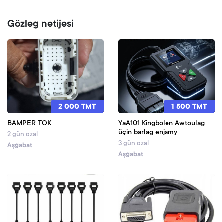
Gözleg netijesi
2 000 TMT
1 500 TMT
BAMPER TOK
YaA101 Kingbolen Awtoulag
üçin barlag enjamy
2 gün ozal
3 gün ozal
Aşgabat
Aşgabat