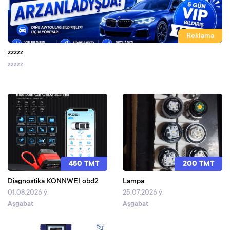
Reklama
zzzzz
zzzzz
450 TMT
200 TMT
Diagnostika KONNWEI obd2
Lampa
01.08.2026 ý.
25.07.2026 ý.
Aşgabat
Aşgabat