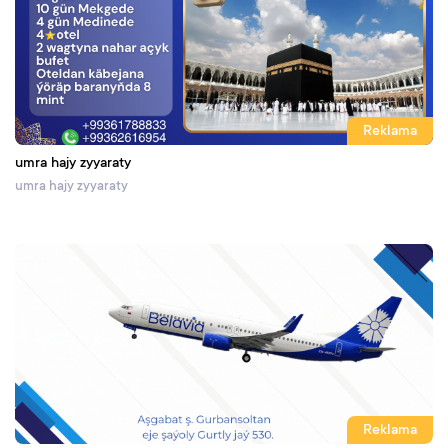
Reklama
umra hajy zyyaraty
umra hajy zyyaraty
Reklama