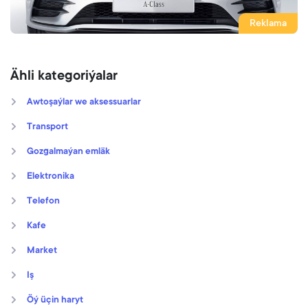
Reklama
Ähli kategoriýalar
Awtoşaýlar we aksessuarlar
Transport
Gozgalmaýan emläk
Elektronika
Telefon
Kafe
Market
Iş
Öý üçin haryt