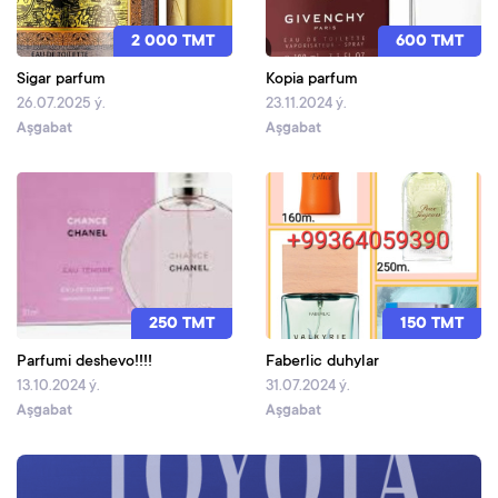
2 000 TMT
600 TMT
Sigar parfum
Kopia parfum
26.07.2025 ý.
23.11.2024 ý.
Aşgabat
Aşgabat
250 TMT
150 TMT
Parfumi deshevo!!!!
Faberlic duhylar
13.10.2024 ý.
31.07.2024 ý.
Aşgabat
Aşgabat