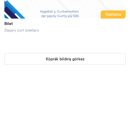
Reklama
Bilet
Daşary ýurt biletlary
Köpräk bildiriş görkez