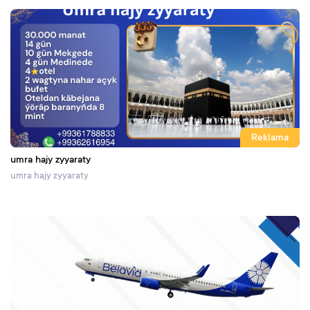
Reklama
umra hajy zyyaraty
umra hajy zyyaraty