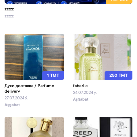
zzzzz
zzzzz
1 TMT
250 TMT
Духи доставка / Parfume
faberlic
delivery
24.07.2024 ý.
27.07.2024 ý.
Aşgabat
Aşgabat