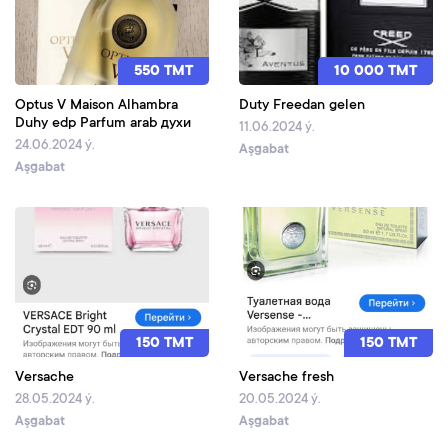
550 TMT
10 000 TMT
Optus V Maison Alhambra
Duty Freedan gelen
Duhy edp Parfum arab духи
11.06.2024 ý.
24.06.2024 ý.
Aşgabat
Aşgabat
150 TMT
150 TMT
Versache
Versache fresh
28.05.2024 ý.
20.05.2024 ý.
Aşgabat
Aşgabat