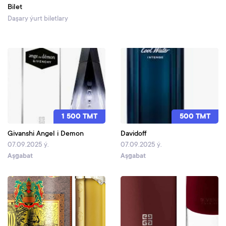
Bilet
Daşary ýurt biletlary
1 500 TMT
500 TMT
Givanshi Angel i Demon
Davidoff
07.09.2025 ý.
07.09.2025 ý.
Aşgabat
Aşgabat