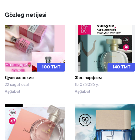
Gözleg netijesi
100 TMT
140 TMT
Духи женские
Жен.парфюм
22 sagat ozal
15.07.2026 ý.
Aşgabat
Aşgabat