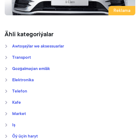
Reklama
Ähli kategoriýalar
Awtoşaýlar we aksessuarlar
Transport
Gozgalmaýan emläk
Elektronika
Telefon
Kafe
Market
Iş
Öý üçin haryt