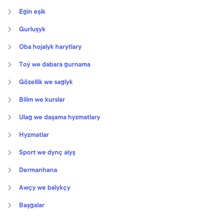
Egin eşik
Gurluşyk
Oba hojalyk harytlary
Toý we dabara gurnama
Gözellik we saglyk
Bilim we kurslar
Ulag we daşama hyzmatlary
Hyzmatlar
Sport we dynç alyş
Dermanhana
Awçy we balykçy
Başgalar