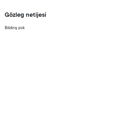
Gözleg netijesi
Bildiriş ýok