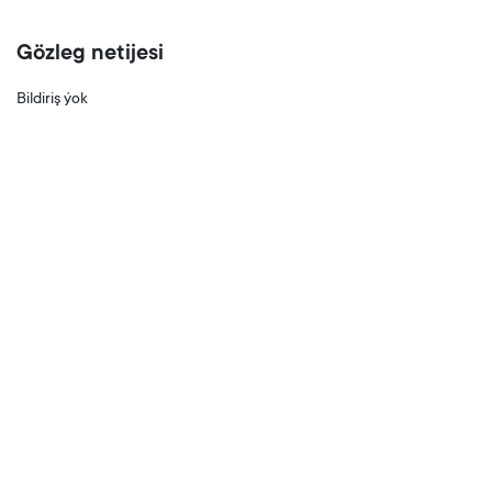
Gözleg netijesi
Bildiriş ýok