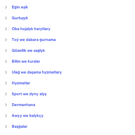
Egin eşik
Gurluşyk
Oba hojalyk harytlary
Toý we dabara gurnama
Gözellik we saglyk
Bilim we kurslar
Ulag we daşama hyzmatlary
Hyzmatlar
Sport we dynç alyş
Dermanhana
Awçy we balykçy
Başgalar