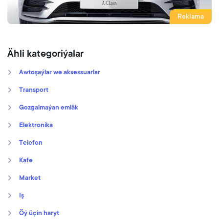
Reklama
Ähli kategoriýalar
Awtoşaýlar we aksessuarlar
Transport
Gozgalmaýan emläk
Elektronika
Telefon
Kafe
Market
Iş
Öý üçin haryt