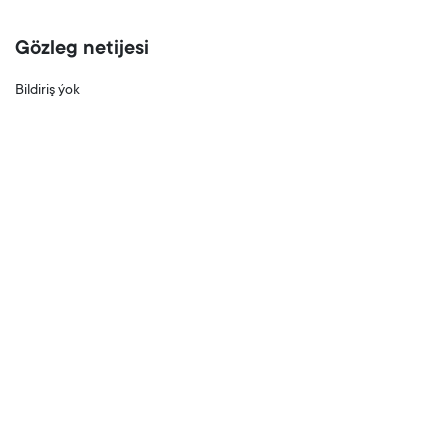
Gözleg netijesi
Bildiriş ýok