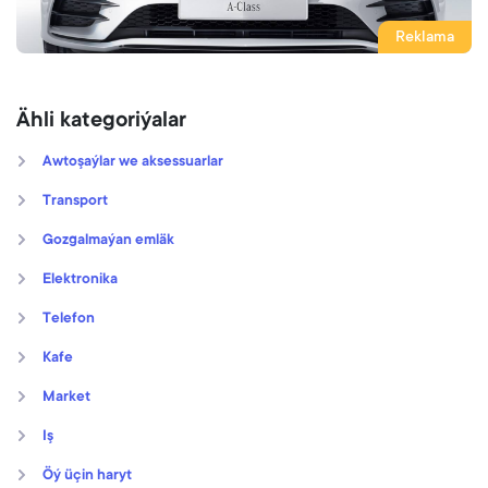
Reklama
Ähli kategoriýalar
Awtoşaýlar we aksessuarlar
Transport
Gozgalmaýan emläk
Elektronika
Telefon
Kafe
Market
Iş
Öý üçin haryt