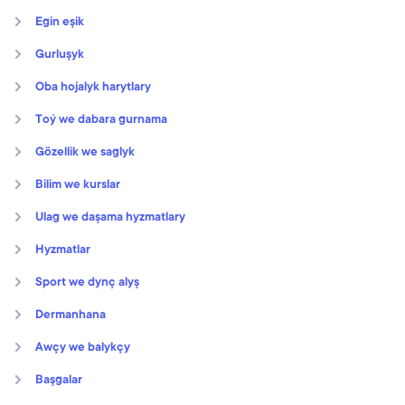
Egin eşik
Gurluşyk
Oba hojalyk harytlary
Toý we dabara gurnama
Gözellik we saglyk
Bilim we kurslar
Ulag we daşama hyzmatlary
Hyzmatlar
Sport we dynç alyş
Dermanhana
Awçy we balykçy
Başgalar