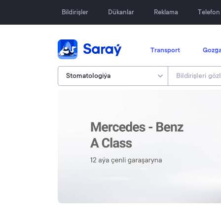
Bildirişler
Dükanlar
Reklama
Telefo
Transport
Gozga