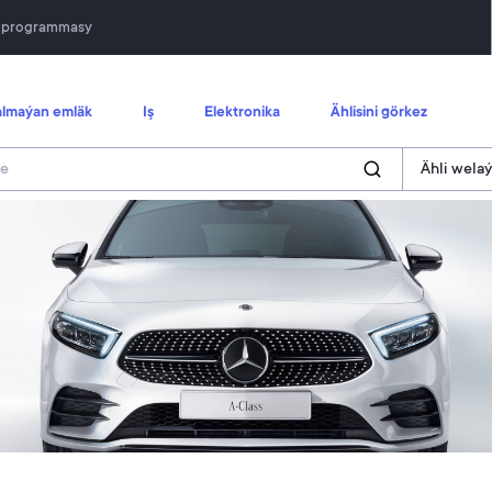
n programmasy
lmaýan emläk
Iş
Elektronika
Ählisini görkez