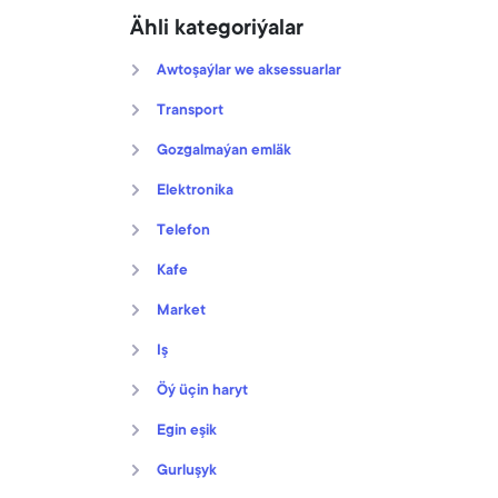
Ähli kategoriýalar
Awtoşaýlar we aksessuarlar
Transport
Gozgalmaýan emläk
Elektronika
Telefon
Kafe
Market
Iş
Öý üçin haryt
Egin eşik
Gurluşyk