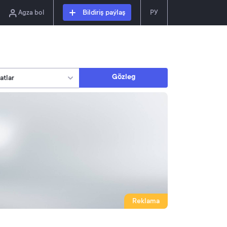
Agza bol
Bildiriş paýlaş
РУ
Gözleg
Reklama