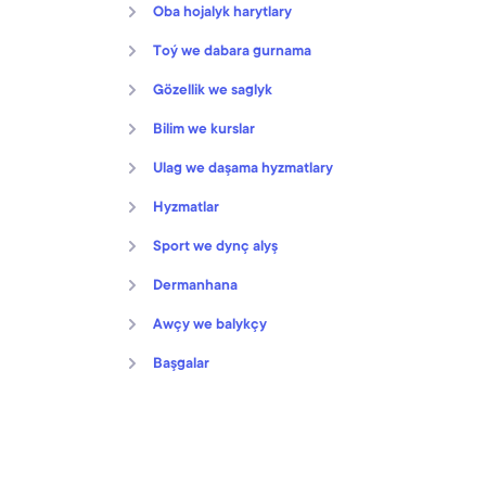
Oba hojalyk harytlary
Toý we dabara gurnama
Gözellik we saglyk
Bilim we kurslar
Ulag we daşama hyzmatlary
Hyzmatlar
Sport we dynç alyş
Dermanhana
Awçy we balykçy
Başgalar