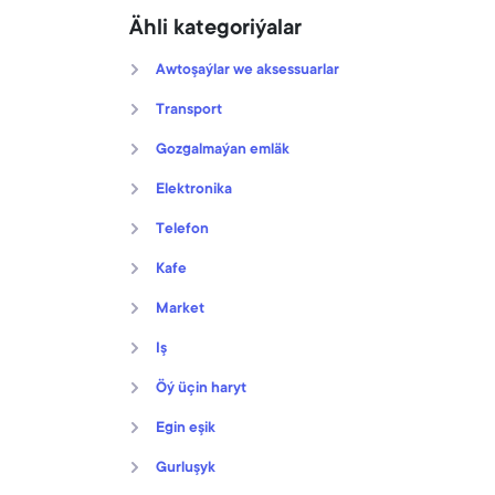
Ähli kategoriýalar
Awtoşaýlar we aksessuarlar
Transport
Gozgalmaýan emläk
Elektronika
Telefon
Kafe
Market
Iş
Öý üçin haryt
Egin eşik
Gurluşyk