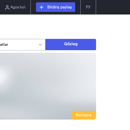
Agza bol
Bildiriş paýlaş
РУ
Gözleg
Reklama