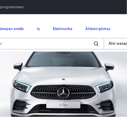
n programmasy
lmaýan emläk
Iş
Elektronika
Ählisini görkez