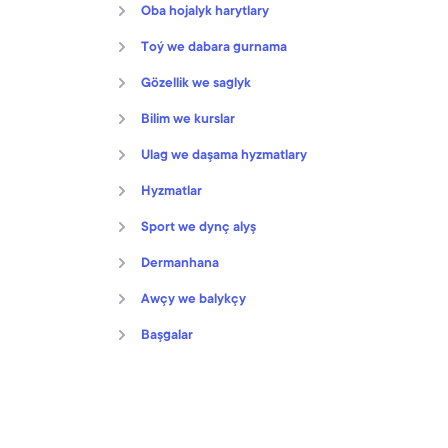
Oba hojalyk harytlary
Toý we dabara gurnama
Gözellik we saglyk
Bilim we kurslar
Ulag we daşama hyzmatlary
Hyzmatlar
Sport we dynç alyş
Dermanhana
Awçy we balykçy
Başgalar