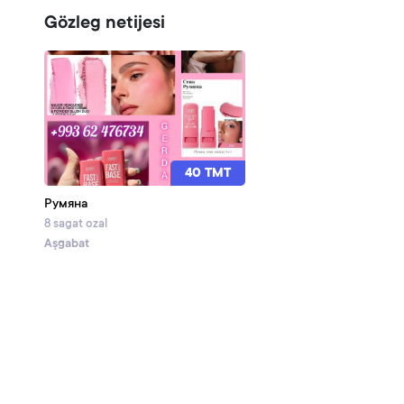
Gözleg netijesi
40 TMT
Румяна
8 sagat ozal
Aşgabat