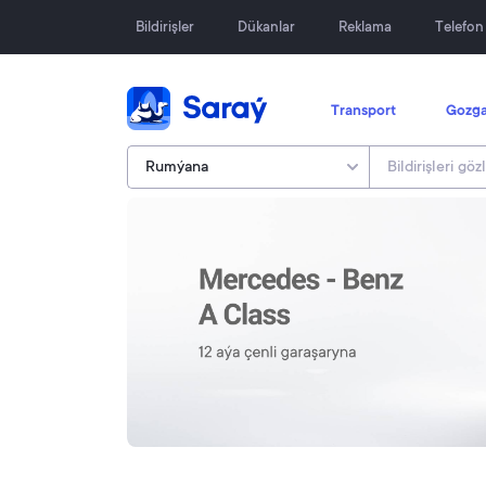
Bildirişler
Dükanlar
Reklama
Telefo
Transport
Gozga