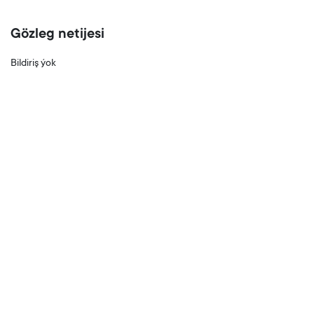
Gözleg netijesi
Bildiriş ýok