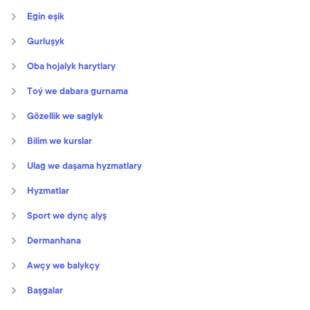
Egin eşik
Gurluşyk
Oba hojalyk harytlary
Toý we dabara gurnama
Gözellik we saglyk
Bilim we kurslar
Ulag we daşama hyzmatlary
Hyzmatlar
Sport we dynç alyş
Dermanhana
Awçy we balykçy
Başgalar