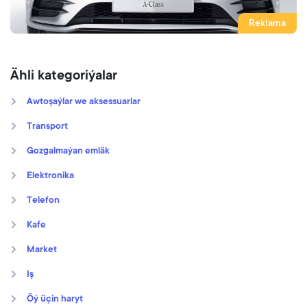
Reklama
Ähli kategoriýalar
Awtoşaýlar we aksessuarlar
Transport
Gozgalmaýan emläk
Elektronika
Telefon
Kafe
Market
Iş
Öý üçin haryt