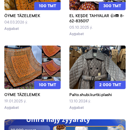
100 TMT
300 TMT
ÖÝME TÄZELEMEK
EL KEŞDE TAHYALAR 👍☎️ 8-
62-835017
04.03.2026 ý.
05.10.2025 ý.
Aşgabat
Aşgabat
100 TMT
2 000 TMT
OÝME TÄZELEMEK
Palto.shubi.kurtki.plashi
19.01.2025 ý.
13.10.2024 ý.
Aşgabat
Aşgabat