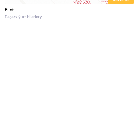
Reklama
Bilet
Daşary ýurt biletlary