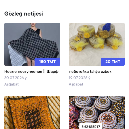
Gözleg netijesi
150 TMT
20 TMT
Новые поступления ‼️ Шарф
тюбетейка tahýa ozbek
30.07.2026 ý.
19.07.2026 ý.
Aşgabat
Aşgabat