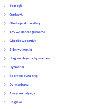
Egin eşik
Gurluşyk
Oba hojalyk harytlary
Toý we dabara gurnama
Gözellik we saglyk
Bilim we kurslar
Ulag we daşama hyzmatlary
Hyzmatlar
Sport we dynç alyş
Dermanhana
Awçy we balykçy
Başgalar