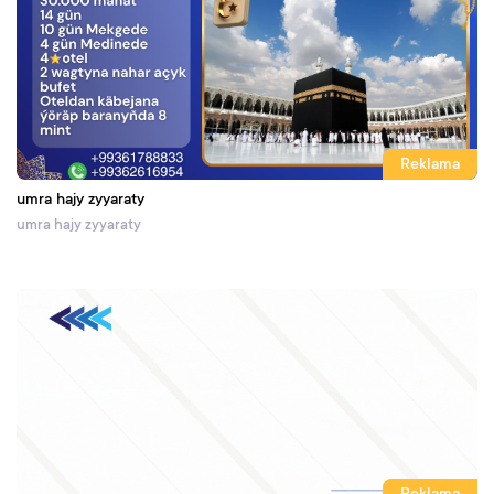
Reklama
umra hajy zyyaraty
umra hajy zyyaraty