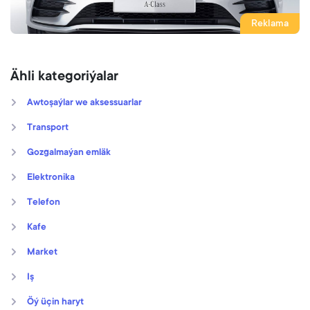
Reklama
Ähli kategoriýalar
Awtoşaýlar we aksessuarlar
Transport
Gozgalmaýan emläk
Elektronika
Telefon
Kafe
Market
Iş
Öý üçin haryt