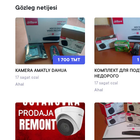
Gözleg netijesi
1 700 TMT
1
KAMERA AMATLY DAHUA
КОМПЛЕКТ ДЛЯ ПОД
НЕДОРОГО
17 sagat ozal
17 sagat ozal
Ahal
Ahal