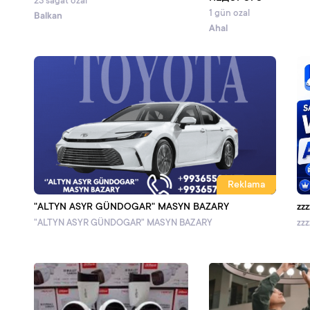
23 sagat ozal
1 gün ozal
Balkan
Ahal
Reklama
"ALTYN ASYR GÜNDOGAR" MASYN BAZARY
zzz
"ALTYN ASYR GÜNDOGAR" MASYN BAZARY
zzz