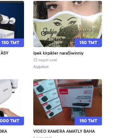
150 TMT
150 TMT
ŶÄSY
Ipek kirpikler naraṣ̌iwinniy
22 sagat ozal
Aşgabat
 000 TMT
150 TMT
ВКА
VIDEO KAMERA AMATLY BAHA