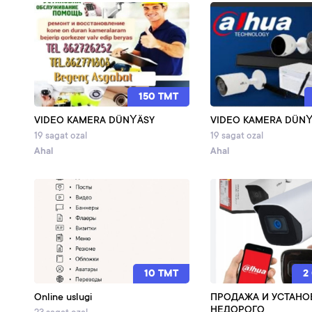
150 TMT
VIDEO KAMERA DÜNŶÄSY
VIDEO KAMERA DÜN
19 sagat ozal
19 sagat ozal
Ahal
Ahal
10 TMT
2
Online uslugi
ПРОДАЖА И УСТАНО
НЕДОРОГО