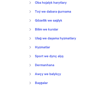
Oba hojalyk harytlary
Toý we dabara gurnama
Gözellik we saglyk
Bilim we kurslar
Ulag we daşama hyzmatlary
Hyzmatlar
Sport we dynç alyş
Dermanhana
Awçy we balykçy
Başgalar