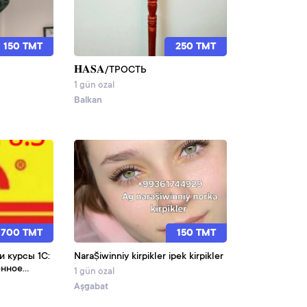
150 TMT
250 TMT
𝐇𝐀𝐒𝐀/ТРОСТЬ
1 gün ozal
Balkan
700 TMT
150 TMT
и курсы 1С:
Naraṣ̌iwinniy kirpikler ipek kirpikler
1 gün ozal
 погружение
Aşgabat