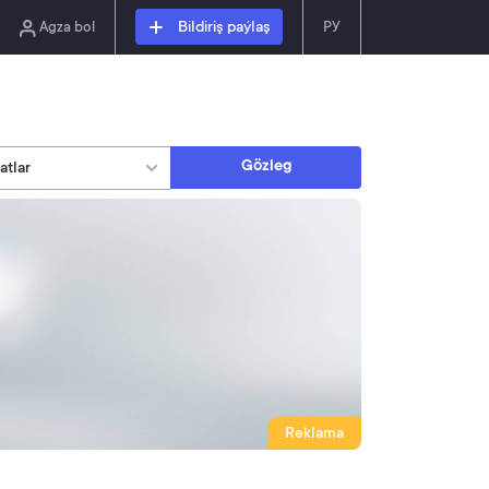
Agza bol
Bildiriş paýlaş
РУ
Gözleg
Reklama