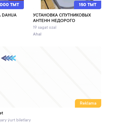
 000 TMT
150 TMT
А DAHUA
УСТАНОВКА СПУТНИКОВЫХ
АНТЕНН НЕДОРОГО
19 sagat ozal
Ahal
Reklama
et
ary ýurt biletlary