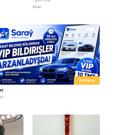
1 gün ozal
Ahal
Reklama
zz
zz