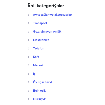
Ähli kategoriýalar
Awtoşaýlar we aksessuarlar
Transport
Gozgalmaýan emläk
Elektronika
Telefon
Kafe
Market
Iş
Öý üçin haryt
Egin eşik
Gurluşyk