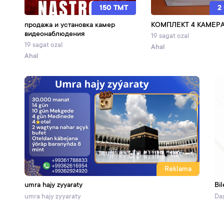
150 TMT
2
продажа и установка камер
КОМПЛЕКТ 4 КАМЕР
видеонаблюдения
19 sagat ozal
19 sagat ozal
Ahal
Ahal
Reklama
umra hajy zyyaraty
Bil
umra hajy zyyaraty
Daş