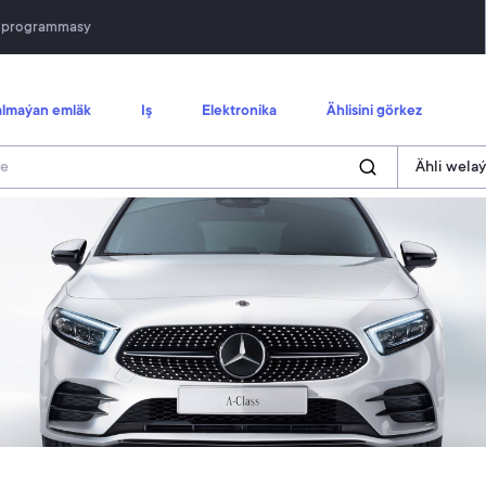
n programmasy
lmaýan emläk
Iş
Elektronika
Ählisini görkez