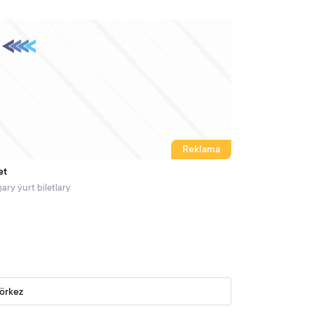
Reklama
et
ary ýurt biletlary
görkez