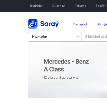
Bildirişler
Dükanlar
Reklama
Telefo
Transport
Gozga