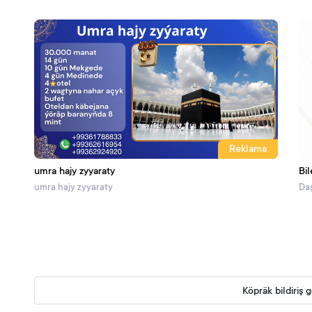
Reklama
umra hajy zyyaraty
Bil
umra hajy zyyaraty
Daş
Köpräk bildiriş 