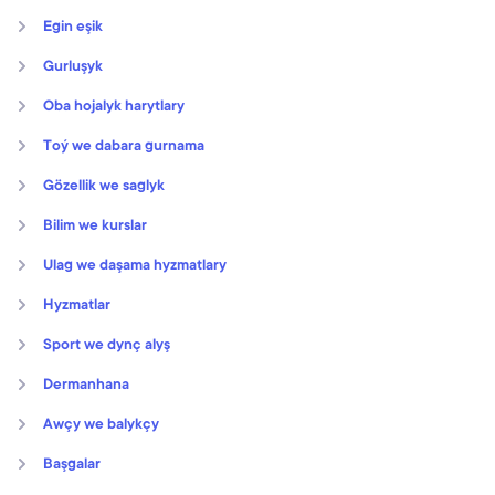
Egin eşik
Gurluşyk
Oba hojalyk harytlary
Toý we dabara gurnama
Gözellik we saglyk
Bilim we kurslar
Ulag we daşama hyzmatlary
Hyzmatlar
Sport we dynç alyş
Dermanhana
Awçy we balykçy
Başgalar