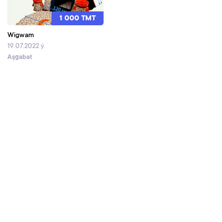
1 000 TMT
Wigwam
19.07.2022 ý.
Aşgabat