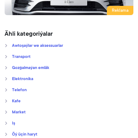
Reklama
Ähli kategoriýalar
Awtoşaýlar we aksessuarlar
Transport
Gozgalmaýan emläk
Elektronika
Telefon
Kafe
Market
Iş
Öý üçin haryt