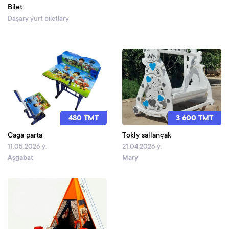
Bilet
Daşary ýurt biletlary
480 TMT
3 600 TMT
Caga parta
Tokly sallançak
11.05.2026 ý.
21.04.2026 ý.
Aşgabat
Mary