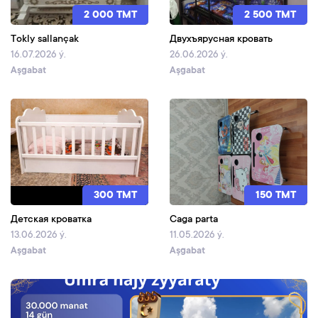
2 000 TMT
2 500 TMT
Tokly sallançak
Двухъярусная кровать
16.07.2026 ý.
26.06.2026 ý.
Aşgabat
Aşgabat
300 TMT
150 TMT
Детская кроватка
Caga parta
13.06.2026 ý.
11.05.2026 ý.
Aşgabat
Aşgabat