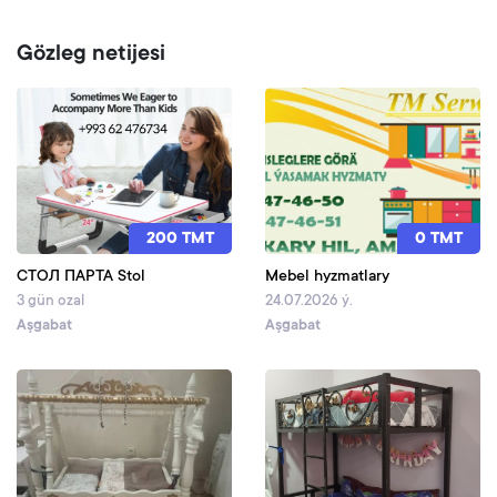
Gözleg netijesi
200 TMT
0 TMT
СТОЛ ПАРТА Stol
Mebel hyzmatlary
3 gün ozal
24.07.2026 ý.
Aşgabat
Aşgabat