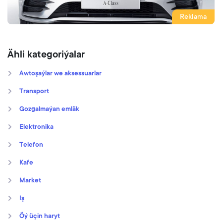
Reklama
Ähli kategoriýalar
Awtoşaýlar we aksessuarlar
Transport
Gozgalmaýan emläk
Elektronika
Telefon
Kafe
Market
Iş
Öý üçin haryt