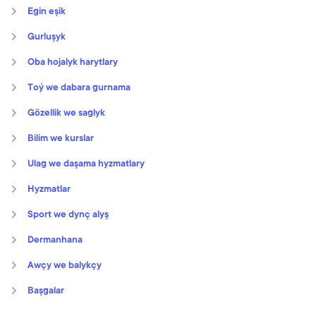
Egin eşik
Gurluşyk
Oba hojalyk harytlary
Toý we dabara gurnama
Gözellik we saglyk
Bilim we kurslar
Ulag we daşama hyzmatlary
Hyzmatlar
Sport we dynç alyş
Dermanhana
Awçy we balykçy
Başgalar