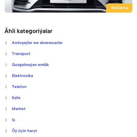
Reklama
Ähli kategoriýalar
Awtoşaýlar we aksessuarlar
Transport
Gozgalmaýan emläk
Elektronika
Telefon
Kafe
Market
Iş
Öý üçin haryt