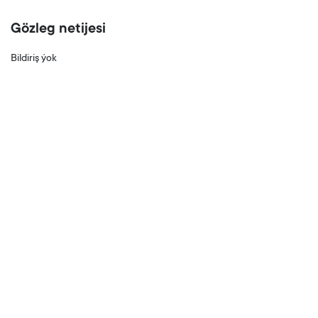
Gözleg netijesi
Bildiriş ýok