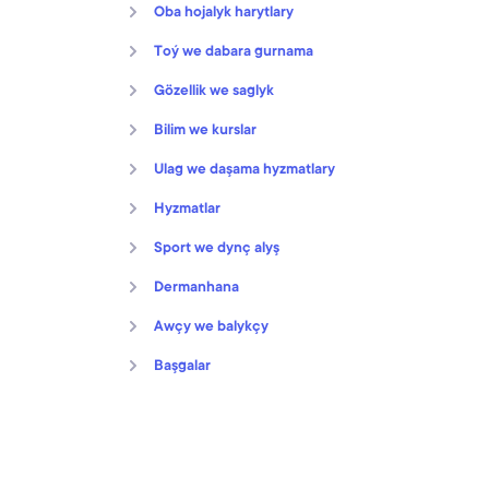
Oba hojalyk harytlary
Toý we dabara gurnama
Gözellik we saglyk
Bilim we kurslar
Ulag we daşama hyzmatlary
Hyzmatlar
Sport we dynç alyş
Dermanhana
Awçy we balykçy
Başgalar