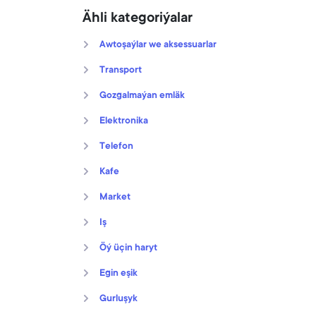
Ähli kategoriýalar
Awtoşaýlar we aksessuarlar
Transport
Gozgalmaýan emläk
Elektronika
Telefon
Kafe
Market
Iş
Öý üçin haryt
Egin eşik
Gurluşyk