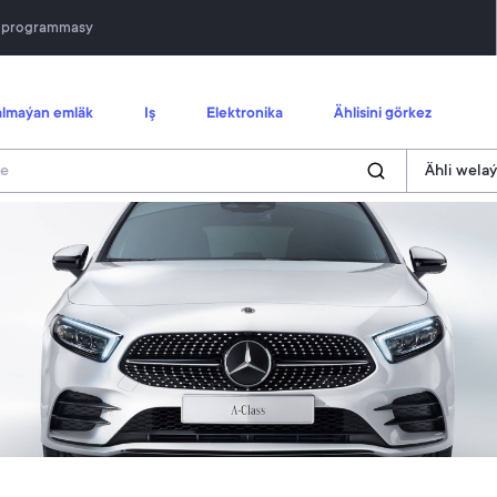
n programmasy
lmaýan emläk
Iş
Elektronika
Ählisini görkez