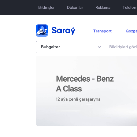
Bildirişler
Dükanlar
Reklama
Telefo
Transport
Gozga