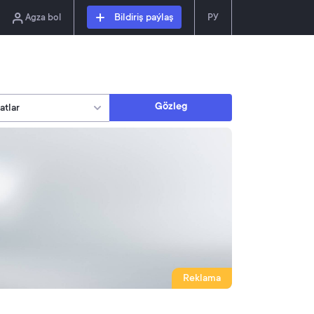
Agza bol
Bildiriş paýlaş
РУ
Gözleg
Reklama