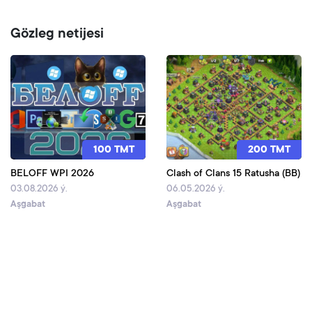
Gözleg netijesi
100 TMT
200 TMT
BELOFF WPI 2026
Clash of Clans 15 Ratusha (BB)
03.08.2026 ý.
06.05.2026 ý.
Aşgabat
Aşgabat