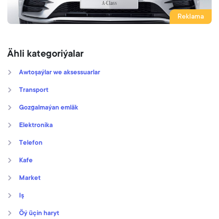
Reklama
Ähli kategoriýalar
Awtoşaýlar we aksessuarlar
Transport
Gozgalmaýan emläk
Elektronika
Telefon
Kafe
Market
Iş
Öý üçin haryt