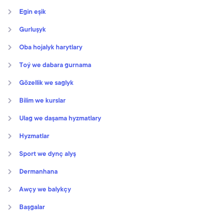
Egin eşik
Gurluşyk
Oba hojalyk harytlary
Toý we dabara gurnama
Gözellik we saglyk
Bilim we kurslar
Ulag we daşama hyzmatlary
Hyzmatlar
Sport we dynç alyş
Dermanhana
Awçy we balykçy
Başgalar