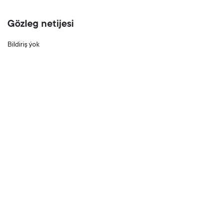
Gözleg netijesi
Bildiriş ýok