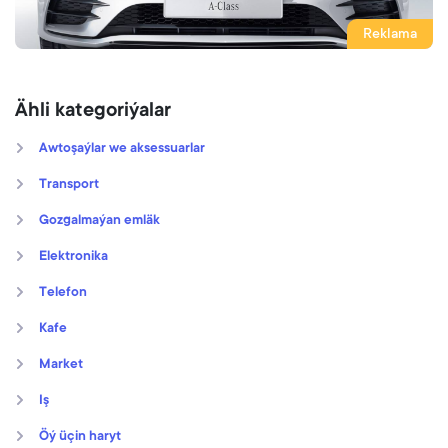
Reklama
Ähli kategoriýalar
Awtoşaýlar we aksessuarlar
Transport
Gozgalmaýan emläk
Elektronika
Telefon
Kafe
Market
Iş
Öý üçin haryt