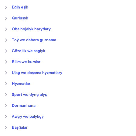
Egin eşik
Gurluşyk
Oba hojalyk harytlary
Toý we dabara gurnama
Gözellik we saglyk
Bilim we kurslar
Ulag we daşama hyzmatlary
Hyzmatlar
Sport we dynç alyş
Dermanhana
Awçy we balykçy
Başgalar