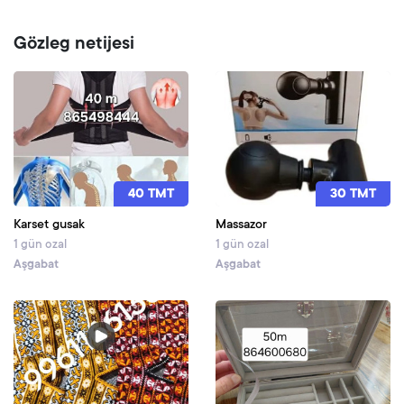
Gözleg netijesi
40 TMT
30 TMT
Karset gusak
Massazor
1 gün ozal
1 gün ozal
Aşgabat
Aşgabat