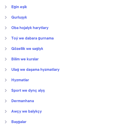
Egin eşik
Gurluşyk
Oba hojalyk harytlary
Toý we dabara gurnama
Gözellik we saglyk
Bilim we kurslar
Ulag we daşama hyzmatlary
Hyzmatlar
Sport we dynç alyş
Dermanhana
Awçy we balykçy
Başgalar