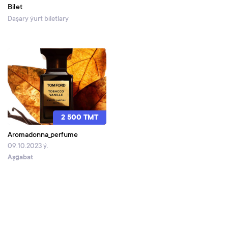
Bilet
Daşary ýurt biletlary
2 500 TMT
Aromadonna_perfume
09.10.2023 ý.
Aşgabat