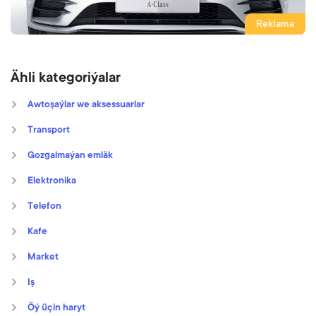
Reklama
Ähli kategoriýalar
Awtoşaýlar we aksessuarlar
Transport
Gozgalmaýan emläk
Elektronika
Telefon
Kafe
Market
Iş
Öý üçin haryt