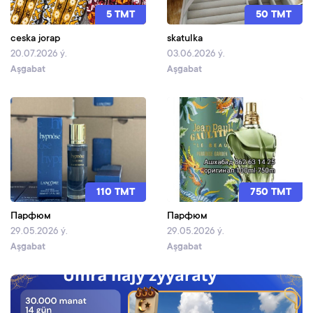
5 TMT
50 TMT
ceska jorap
skatulka
20.07.2026 ý.
03.06.2026 ý.
Aşgabat
Aşgabat
110 TMT
750 TMT
Парфюм
Парфюм
29.05.2026 ý.
29.05.2026 ý.
Aşgabat
Aşgabat