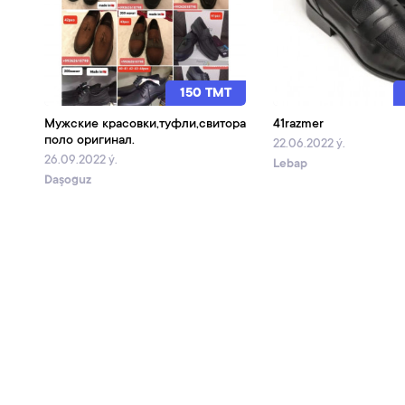
150 TMT
Мужские красовки,туфли,свитора
41razmer
поло оригинал.
22.06.2022 ý.
26.09.2022 ý.
Lebap
Daşoguz