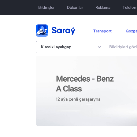
Bildirişler
Dükanlar
Reklama
Telefo
Transport
Gozga