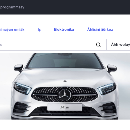
n programmasy
lmaýan emläk
Iş
Elektronika
Ählisini görkez