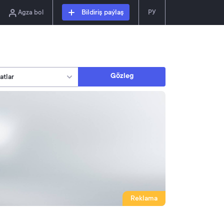
Agza bol
Bildiriş paýlaş
РУ
Gözleg
Reklama