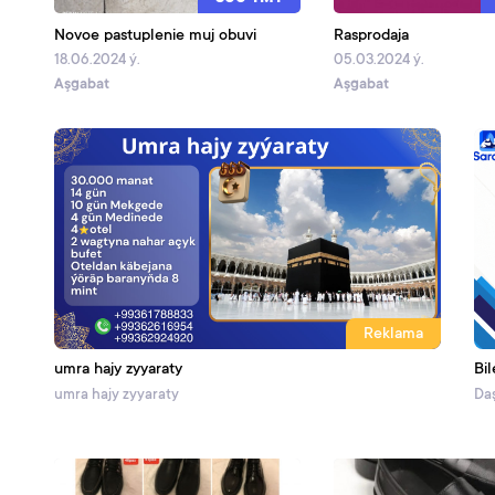
Novoe pastuplenie muj obuvi
Rasprodaja
18.06.2024 ý.
05.03.2024 ý.
Aşgabat
Aşgabat
Reklama
umra hajy zyyaraty
Bil
umra hajy zyyaraty
Daş