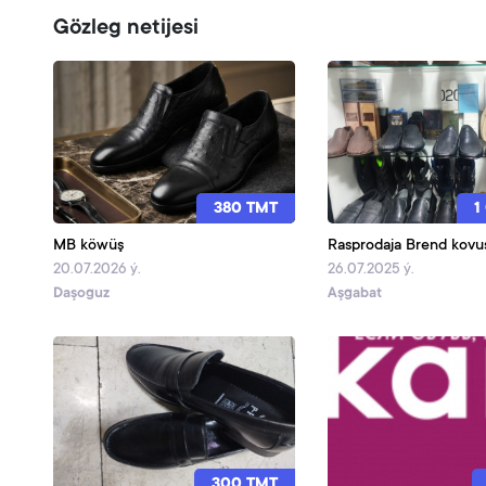
Gözleg netijesi
380 TMT
1
MB köwüş
Rasprodaja Brend kovu
20.07.2026 ý.
26.07.2025 ý.
Daşoguz
Aşgabat
300 TMT