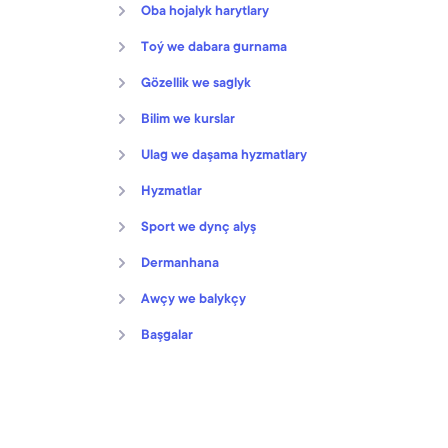
Oba hojalyk harytlary
Toý we dabara gurnama
Gözellik we saglyk
Bilim we kurslar
Ulag we daşama hyzmatlary
Hyzmatlar
Sport we dynç alyş
Dermanhana
Awçy we balykçy
Başgalar