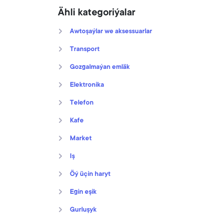
Ähli kategoriýalar
Awtoşaýlar we aksessuarlar
Transport
Gozgalmaýan emläk
Elektronika
Telefon
Kafe
Market
Iş
Öý üçin haryt
Egin eşik
Gurluşyk