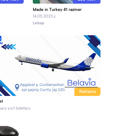
Made in Turkey 41 razmer
14.05.2023 ý.
Lebap
Reklama
et
ary ýurt biletlary