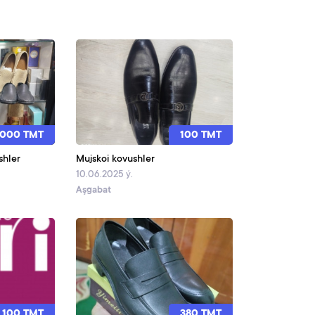
 000 TMT
100 TMT
shler
Mujskoi kovushler
10.06.2025 ý.
Aşgabat
100 TMT
380 TMT