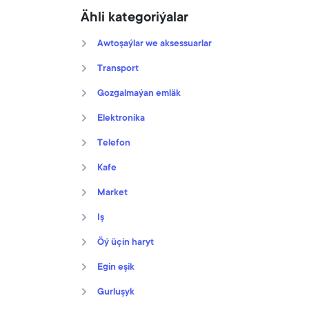
Ähli kategoriýalar
Awtoşaýlar we aksessuarlar
Transport
Gozgalmaýan emläk
Elektronika
Telefon
Kafe
Market
Iş
Öý üçin haryt
Egin eşik
Gurluşyk