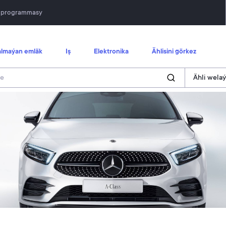
n programmasy
lmaýan emläk
Iş
Elektronika
Ählisini görkez