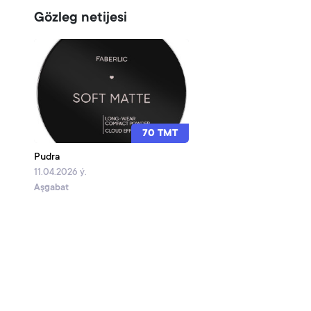
Gözleg netijesi
70 TMT
Pudra
11.04.2026 ý.
Aşgabat