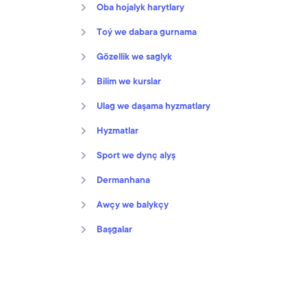
Oba hojalyk harytlary
Toý we dabara gurnama
Gözellik we saglyk
Bilim we kurslar
Ulag we daşama hyzmatlary
Hyzmatlar
Sport we dynç alyş
Dermanhana
Awçy we balykçy
Başgalar