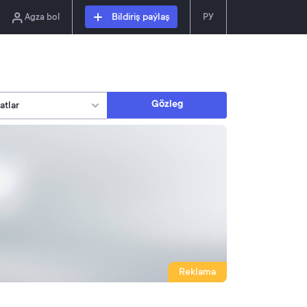
Agza bol
Bildiriş paýlaş
РУ
Gözleg
Reklama