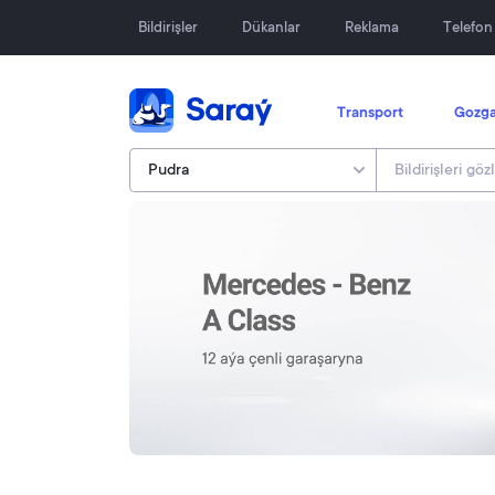
Bildirişler
Dükanlar
Reklama
Telefo
Transport
Gozga