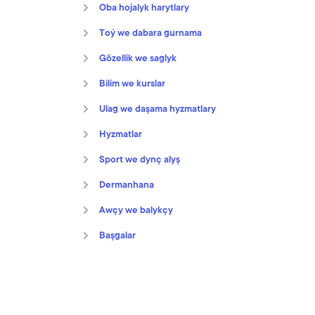
Oba hojalyk harytlary
Toý we dabara gurnama
Gözellik we saglyk
Bilim we kurslar
Ulag we daşama hyzmatlary
Hyzmatlar
Sport we dynç alyş
Dermanhana
Awçy we balykçy
Başgalar