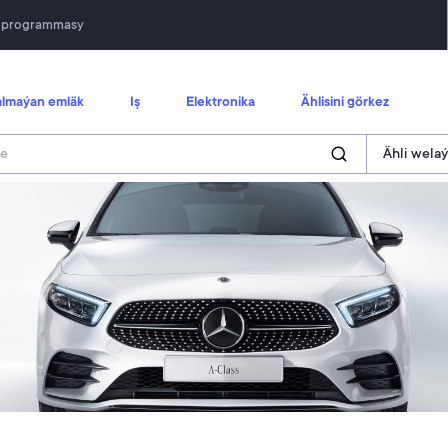
n programmasy
lmaýan emläk
Iş
Elektronika
Ählisini görkez