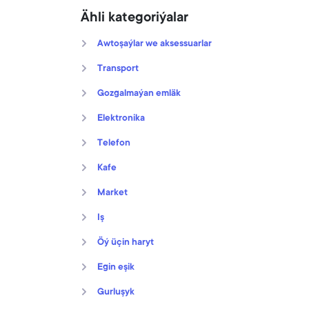
Ähli kategoriýalar
Awtoşaýlar we aksessuarlar
Transport
Gozgalmaýan emläk
Elektronika
Telefon
Kafe
Market
Iş
Öý üçin haryt
Egin eşik
Gurluşyk