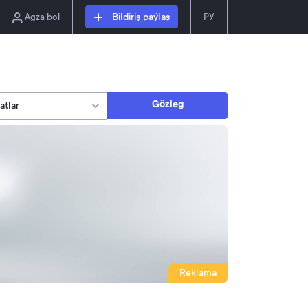
Agza bol
Bildiriş paýlaş
РУ
Gözleg
Reklama