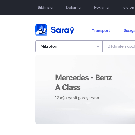
Bildirişler
Dükanlar
Reklama
Telefo
Transport
Gozga