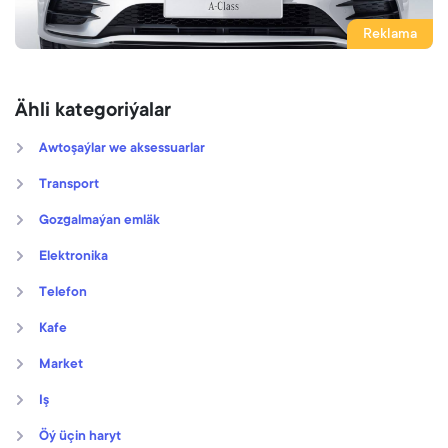
Reklama
Ähli kategoriýalar
Awtoşaýlar we aksessuarlar
Transport
Gozgalmaýan emläk
Elektronika
Telefon
Kafe
Market
Iş
Öý üçin haryt