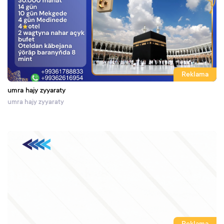
Reklama
umra hajy zyyaraty
umra hajy zyyaraty