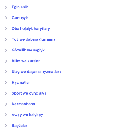
Egin eşik
Gurluşyk
Oba hojalyk harytlary
Toý we dabara gurnama
Gözellik we saglyk
Bilim we kurslar
Ulag we daşama hyzmatlary
Hyzmatlar
Sport we dynç alyş
Dermanhana
Awçy we balykçy
Başgalar