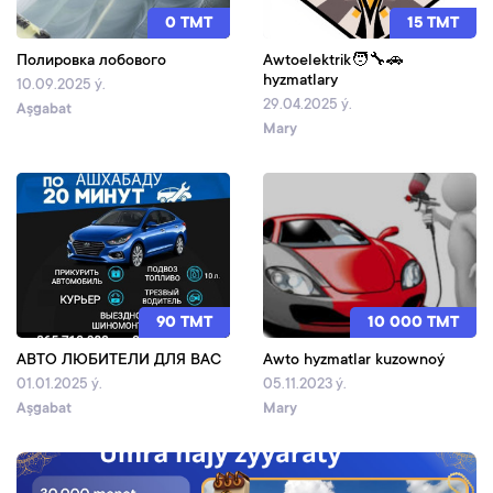
0 TMT
15 TMT
Полировка лобового
Awtoelektrik🧑‍🔧🚗
hyzmatlary
10.09.2025 ý.
29.04.2025 ý.
Aşgabat
Mary
90 TMT
10 000 TMT
АВТО ЛЮБИТЕЛИ ДЛЯ ВАС
Awto hyzmatlar kuzownoý
01.01.2025 ý.
05.11.2023 ý.
Aşgabat
Mary