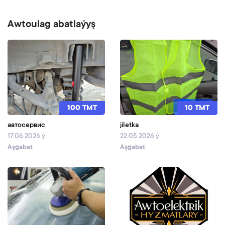
Awtoulag abatlaýyş
100 TMT
10 TMT
автосервис
jiletka
17.06.2026 ý.
22.05.2026 ý.
Aşgabat
Aşgabat