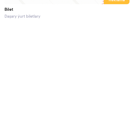
Reklama
Bilet
Daşary ýurt biletlary