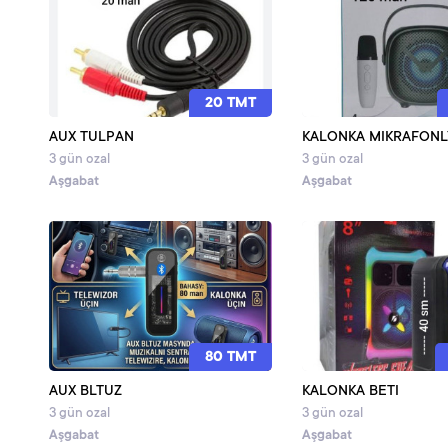
20 TMT
AUX TULPAN
KALONKA MIKRAFONL
3 gün ozal
3 gün ozal
Aşgabat
Aşgabat
80 TMT
AUX BLTUZ
KALONKA BETI
3 gün ozal
3 gün ozal
Aşgabat
Aşgabat