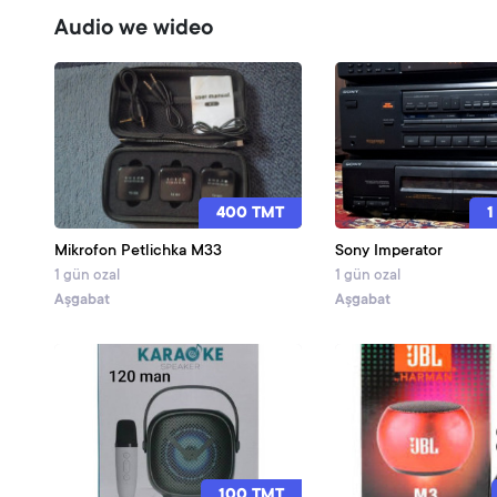
Audio we wideo
400 TMT
1
Mikrofon Petlichka M33
Sony Imperator
1 gün ozal
1 gün ozal
Aşgabat
Aşgabat
100 TMT