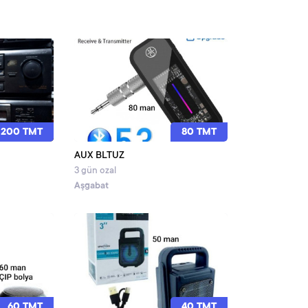
 200 TMT
80 TMT
AUX BLTUZ
3 gün ozal
Aşgabat
60 TMT
40 TMT