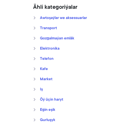
Ähli kategoriýalar
Awtoşaýlar we aksessuarlar
Transport
Gozgalmaýan emläk
Elektronika
Telefon
Kafe
Market
Iş
Öý üçin haryt
Egin eşik
Gurluşyk