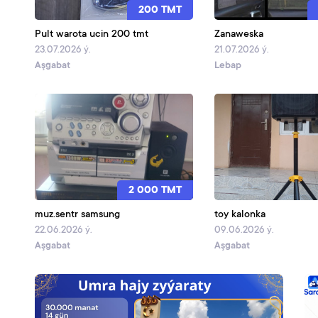
200 TMT
Pult warota ucin 200 tmt
Zanaweska
23.07.2026 ý.
21.07.2026 ý.
Aşgabat
Lebap
2 000 TMT
muz.sentr samsung
toy kalonka
22.06.2026 ý.
09.06.2026 ý.
Aşgabat
Aşgabat