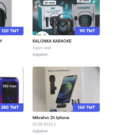
120 TMT
90 TMT
Y
KALONKA KARAOKE
3 gün ozal
Aşgabat
380 TMT
160 TMT
Mikrafon 2li Iphone
01.08.2026 ý.
Aşgabat