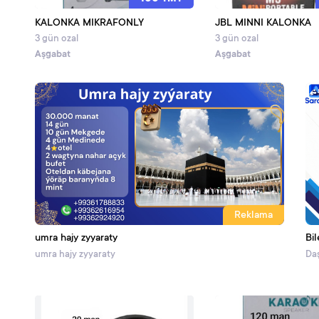
KALONKA MIKRAFONLY
JBL MINNI KALONKA
3 gün ozal
3 gün ozal
Aşgabat
Aşgabat
Reklama
umra hajy zyyaraty
Bil
umra hajy zyyaraty
Daş