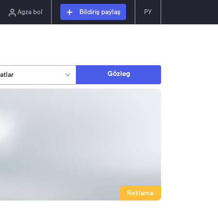
Agza bol
Bildiriş paýlaş
РУ
Gözleg
Reklama