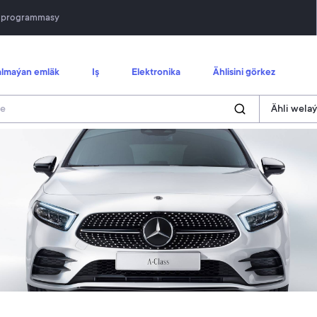
n programmasy
lmaýan emläk
Iş
Elektronika
Ählisini görkez