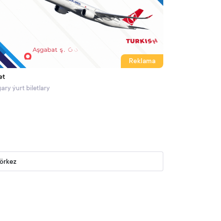
Reklama
et
ary ýurt biletlary
görkez