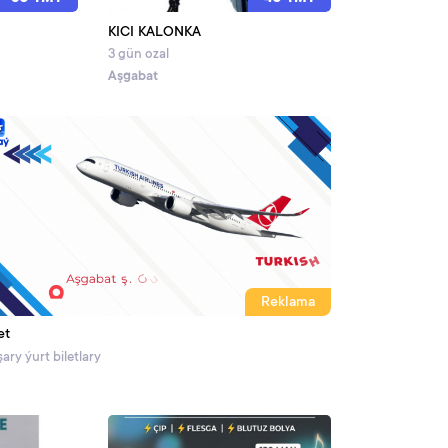
KICI KALONKA
3 gün ozal
Aşgabat
Reklama
et
ary ýurt biletlary