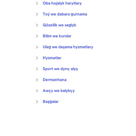
Oba hojalyk harytlary
Toý we dabara gurnama
Gözellik we saglyk
Bilim we kurslar
Ulag we daşama hyzmatlary
Hyzmatlar
Sport we dynç alyş
Dermanhana
Awçy we balykçy
Başgalar