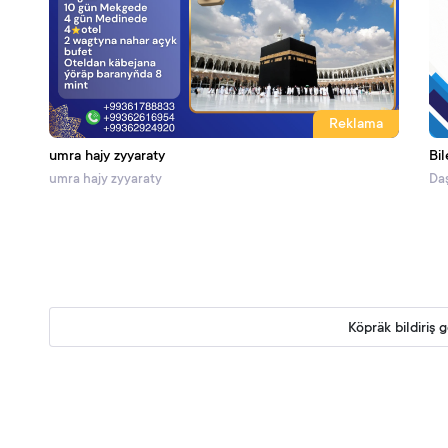
Reklama
umra hajy zyyaraty
Bil
umra hajy zyyaraty
Daş
Köpräk bildiriş 