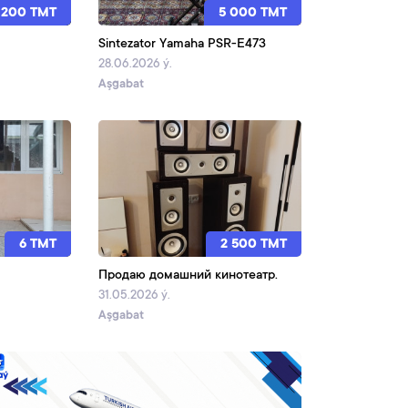
200 TMT
5 000 TMT
Sintezator Yamaha PSR-E473
28.06.2026 ý.
Aşgabat
6 TMT
2 500 TMT
Продаю домашний кинотеатр.
31.05.2026 ý.
Aşgabat