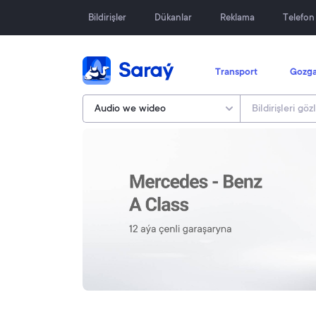
Bildirişler
Dükanlar
Reklama
Telefo
Transport
Gozga