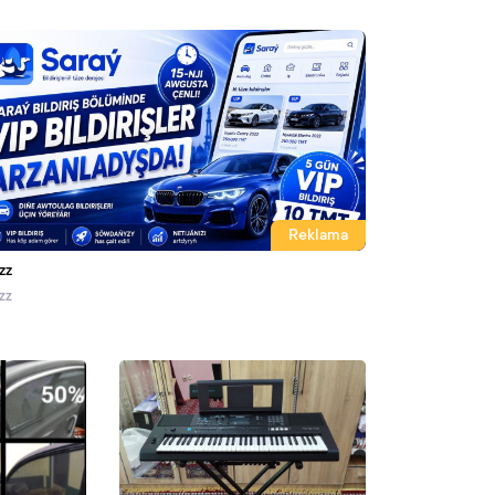
Reklama
zz
zz