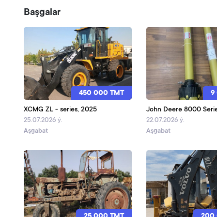
Başgalar
450 000 TMT
9
XCMG ZL - series, 2025
John Deere 8000 Seri
25.07.2026 ý.
22.07.2026 ý.
Aşgabat
Aşgabat
25 000 TMT
200