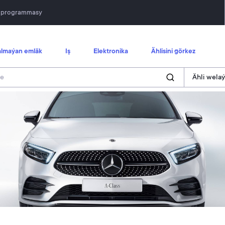
n programmasy
lmaýan emläk
Iş
Elektronika
Ählisini görkez