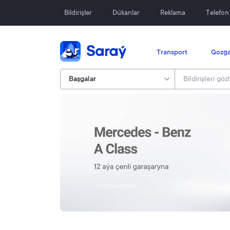
Bildirişler
Dükanlar
Reklama
Telefo
Transport
Gozga