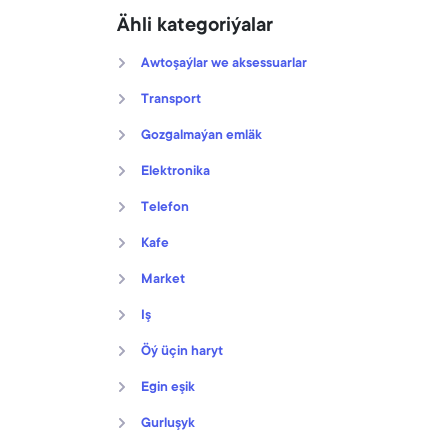
Ähli kategoriýalar
Awtoşaýlar we aksessuarlar
Transport
Gozgalmaýan emläk
Elektronika
Telefon
Kafe
Market
Iş
Öý üçin haryt
Egin eşik
Gurluşyk