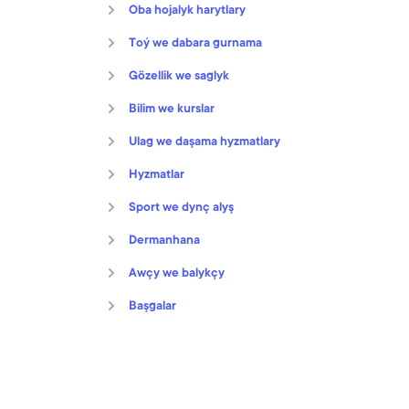
Oba hojalyk harytlary
Toý we dabara gurnama
Gözellik we saglyk
Bilim we kurslar
Ulag we daşama hyzmatlary
Hyzmatlar
Sport we dynç alyş
Dermanhana
Awçy we balykçy
Başgalar