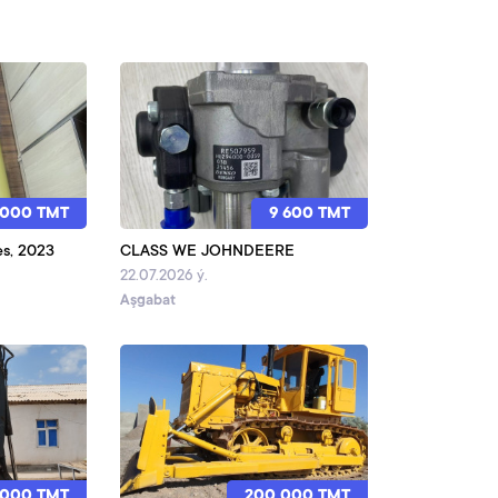
 000 TMT
9 600 TMT
es, 2023
CLASS WE JOHNDEERE
22.07.2026 ý.
Aşgabat
 000 TMT
200 000 TMT