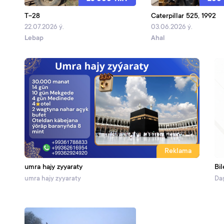
T-28
Caterpillar 525, 1992
22.07.2026 ý.
03.06.2026 ý.
Lebap
Ahal
Reklama
umra hajy zyyaraty
Bil
umra hajy zyyaraty
Daş