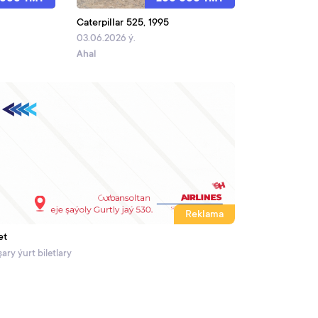
Caterpillar 525, 1995
03.06.2026 ý.
Ahal
Reklama
et
ary ýurt biletlary