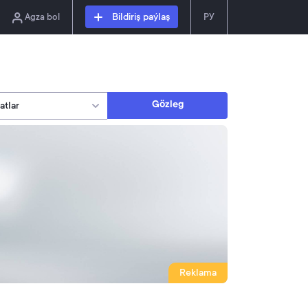
Agza bol
Bildiriş paýlaş
РУ
Gözleg
Reklama