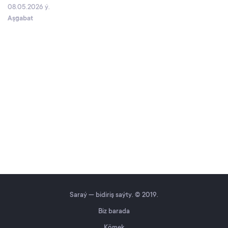
08.05.2026 ý.
Aşgabat
Saraý — bidiriş saýty. © 2019.
Biz barada
Kömek