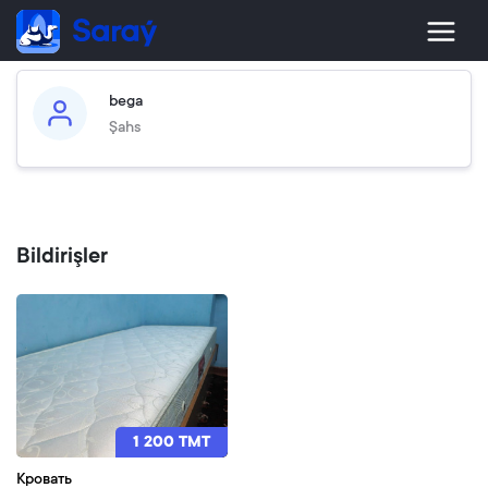
bega
Şahs
Bildirişler
1 200 TMT
Кровать