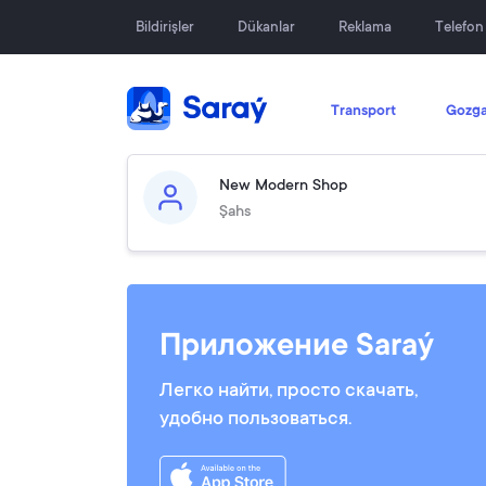
Bildirişler
Dükanlar
Reklama
Telefo
Transport
Gozga
New Modern Shop
Şahs
Приложение Saraý
Легко найти, просто скачать,
удобно пользоваться.