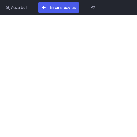
Agza bol
Bildiriş paýlaş
РУ