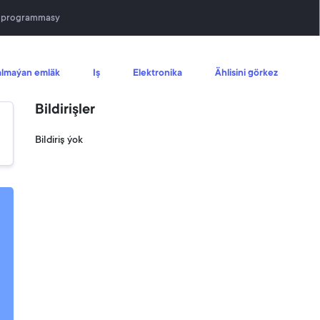
n programmasy
lmaýan emläk
Iş
Elektronika
Ählisini görkez
Bildirişler
Bildiriş ýok