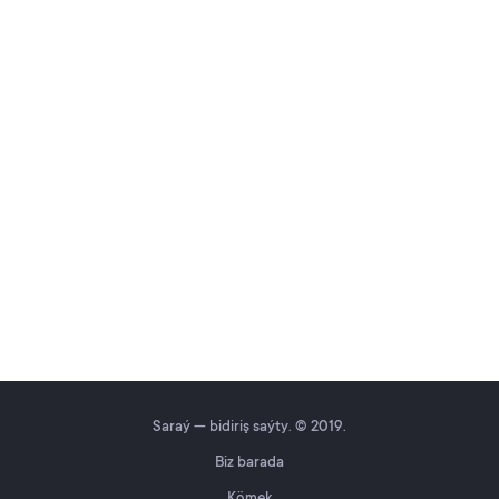
Saraý — bidiriş saýty. © 2019.
Biz barada
Kömek