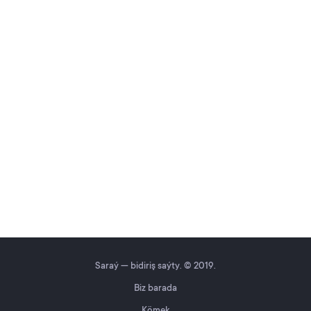
Saraý — bidiriş saýty. © 2019.
Biz barada
Kömek