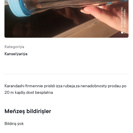
Kategoriýa
Kanselýariýa
Karandashi firmennie prislsli izza rubeja.za nenadobnosty prodau po
20 m kajdiy.dost besplatna
Meňzeş bildirişler
Bildiriş ýok