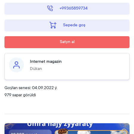
+99365859734
Sepede goş
Satyn al
Internet magazin
Dükan
Goýlan senesi: 04.09.2022 ý.
979 sapar görüldi