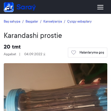
Baş sahypa
Başgalar
Kanselýariýa
Çyzgy esbaplary
Karandashi prostie
20 tmt
Halanlaryma goş
Aşgabat
04.09.2022 ý.