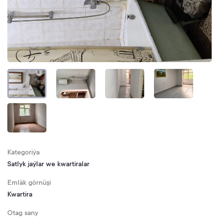
Kategoriýa
Satlyk jaýlar we kwartiralar
Emläk görnüşi
Kwartira
Otag sany