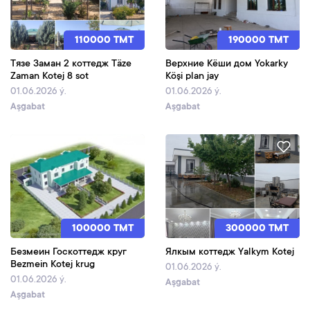
110000 TMT
190000 TMT
Тязе Заман 2 коттедж Täze
Верхние Кёши дом Yokarky
Zaman Kotej 8 sot
Köşi plan jay
01.06.2026 ý.
01.06.2026 ý.
Aşgabat
Aşgabat
100000 TMT
300000 TMT
Безмеин Госкоттедж круг
Ялкым коттедж Yalkym Kotej
Bezmein Kotej krug
01.06.2026 ý.
01.06.2026 ý.
Aşgabat
Aşgabat