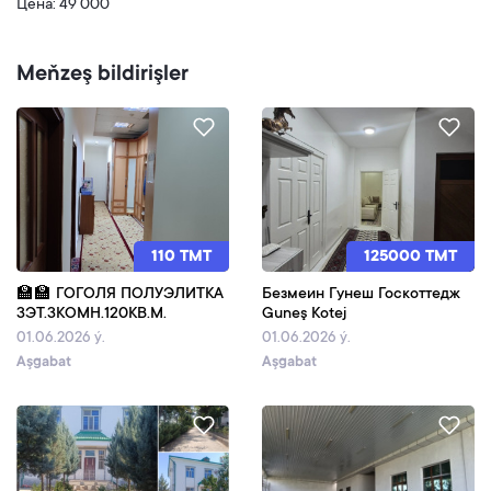
Цена: 49 000
Meňzeş bildirişler
110 TMT
125000 TMT
🏫🏫 ГОГОЛЯ ПОЛУЭЛИТКА
Безмеин Гунеш Госкоттедж
3ЭТ.3КОМН.120КВ.М.
Guneş Kotej
01.06.2026 ý.
01.06.2026 ý.
Aşgabat
Aşgabat