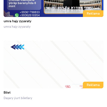
Reklama
umra hajy zyyaraty
umra hajy zyyaraty
Reklama
Bilet
Daşary ýurt biletlary