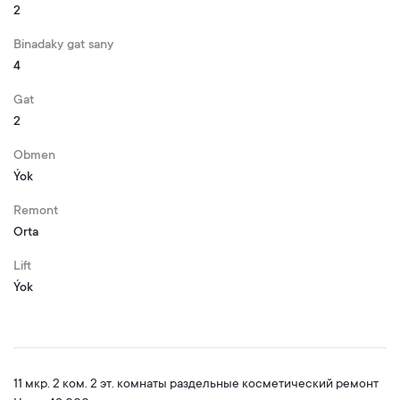
2
Binadaky gat sany
4
Gat
2
Obmen
Ýok
Remont
Orta
Lift
Ýok
11 мкр. 2 ком. 2 эт. комнаты раздельные косметический ремонт