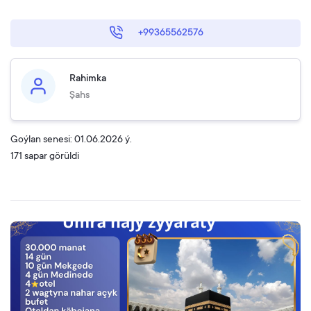
+99365562576
Rahimka
Şahs
Goýlan senesi: 01.06.2026 ý.
171 sapar görüldi