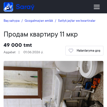
Baş sahypa
Gozgalmaýan emläk
Satlyk jaýlar we kwartiralar
Продам квартиру 11 мкр
49 000 tmt
Halanlaryma goş
Aşgabat
01.06.2026 ý.