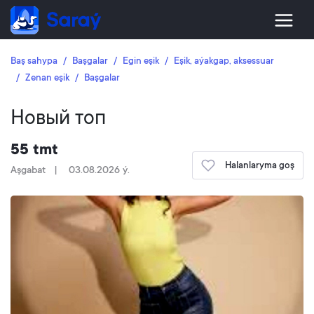
Baş sahypa
Başgalar
Egin eşik
Eşik, aýakgap, aksessuar
Zenan eşik
Başgalar
Новый топ
55 tmt
Halanlaryma goş
Aşgabat
03.08.2026 ý.