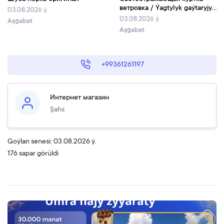
ветровка / Ýagtylyk gaýtaryjy
03.08.2026 ý.
vetrowka
03.08.2026 ý.
Aşgabat
Aşgabat
+99361261197
Интернет магазин
Şahs
Goýlan senesi: 03.08.2026 ý.
176 sapar görüldi