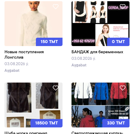
150 TMT
0 TMT
Новые поступления
БАНДАЖ для беременных
Лонгслив
03.08.2026 ý.
03.08.2026 ý.
Aşgabat
Aşgabat
18500 TMT
330 TMT
Шуба норка оригинал
Светоотражающая куртка-